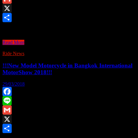
เกช
Gmail
ประเทศ
X
โม
Share
รอค
“มอเตอร์โชว์ 2018” ด …
โค
Motor
Read More
Show
2018
Ride News
ดัน
!!!New Model Motorcycle in Bangkok International
ยอด
MotorShow 2018!!!
ขาย
ตลาด
29/03/2018
รถ
โต
Facebook
ตาม
Line
เป้า
Gmail
X
Share