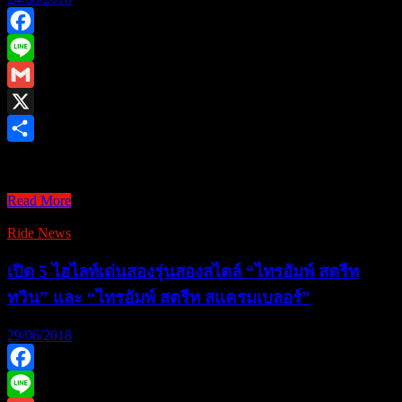
Facebook
Line
Gmail
X
Share
RIDE NEWs ไทรอัมพ์ ม …
RIDE
Read More
NEWs
Ride News
ไท
รอัมพ์
เปิด 5 ไฮไลท์เด่นสองรุ่นสองสไตล์ “ไทรอัมพ์ สตรีท
มอ
ทวิน” และ “ไทรอัมพ์ สตรีท สแครมเบลอร์”
เต
อร์
29/06/2018
ไซ
เคิลส์
Facebook
เตรียม