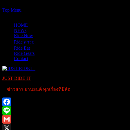
https://www.just-ride-it.com/googlef7bf425345458bbe.html
Skip
Top Menu
to
08/08/2026
content
HOME
NEWs
Ride Now
Ride สาระ
Ride Eat
Ride Gears
Contact
JUST RIDE IT
—ข่าวสาร ยานยนต์ ทุกเรื่องที่มีล้อ—
Facebook
Line
Gmail