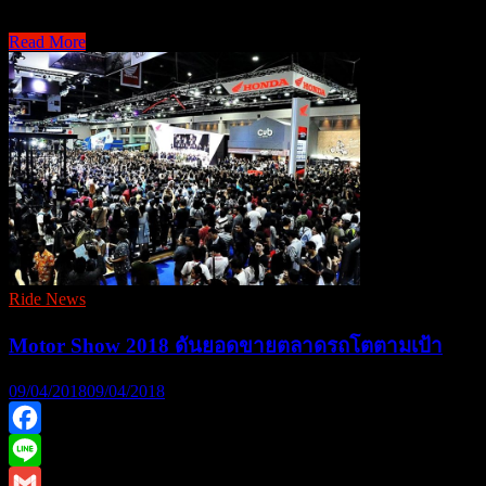
“ไทรอัมพ์ มอเตอร์ไซเ …
เคิลส์”
Read More
“ไท
แนะ
5
รอัมพ์
ทริค
มอ
ขี่
เต
มอเตอร์ไซค์
อร์
หน้า
ไซ
ฝน
เคิลส์”
ให้
พา
ปลอดภัย
ตะลุย
ดิน
Ride News
แดน
Motor Show 2018 ดันยอดขายตลาดรถโตตามเป้า
แห่ง
มนต์
09/04/2018
09/04/2018
เสน่ห์
เมือง
Facebook
มา
รา
Line