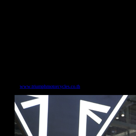
แผงด้านข้าง การออกแบบอันโดดเด่นทั้งหมดนี้บ่งบอกถึงแก่น
พรีเมียมและคุณลักษณะที่ไม่เหมือนใคร
เพื่อเป็นการยกย่องประวัติศาสตร์อันยาวนานของแบรนด์รถจักรย
ยิ่งไปกว่านั้นพบกับ Triumph Performance Lubricants ผลิตภัณฑ
หรือจะเพลิดเพลินไปกับการช้อปปิ้งเสื้อผ้าและอุปกรณ์สวมใส่ลดร
กับข้อเสนอสุดพิเศษ 3-Year Worry Free พร้อมข้อเสนอทางการเงิน 
ทั้งหมดนี้พบกันได้ที่ บูธไทรอัมพ์ G03 อาคารชาเลนเจอร์ ฮอลล์ 2
พบกันได้ที่ บูธไทรอัมพ์ G03 อาคารชาเลนเจอร์ ฮอลล์ 2 อิมแพค เม
เว็บไซต์
www.triumphmotorcycles.co.th
หรือติดตามข่าวสารและกิจ