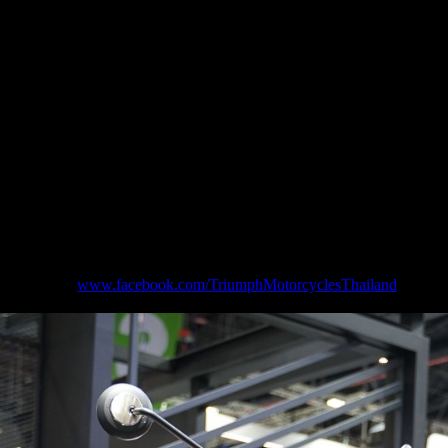
แท้ของความเป็นต้นแบบ ผสมผสานการสืบทอดความเป็นตำนานเข้าก
านยนต์สัญชาติอังกฤษ
์หล่อลื่นและดูแลรักษารถจักรยานยนต์ไทรอัมพ์ของคุณ รวมถึงยลโฉม
าคาสูงสุด 50% ตลอดจนโปรโมชันจัดเต็มที่ให้เป็นเจ้าของรถจักรยาน
มูลค่ารวมสูงสุดถึง 250,000 บาท
 อิมแพค เมืองทองธานี ระหว่างวันที่ 29 พฤศจิกายน 2567 – วันที่ 1
ืองทองธานี ระหว่างวันที่ 29 พฤศจิกายน 2567 – วันที่ 10 ธันวาคม 
กรรมได้ที่
www.facebook.com/TriumphMotorcyclesThailand