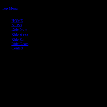
https://www.just-ride-it.com/googlef7bf425345458bbe.html
Skip
Top Menu
to
07/08/2026
content
HOME
NEWs
Ride Now
Ride สาระ
Ride Eat
Ride Gears
Contact