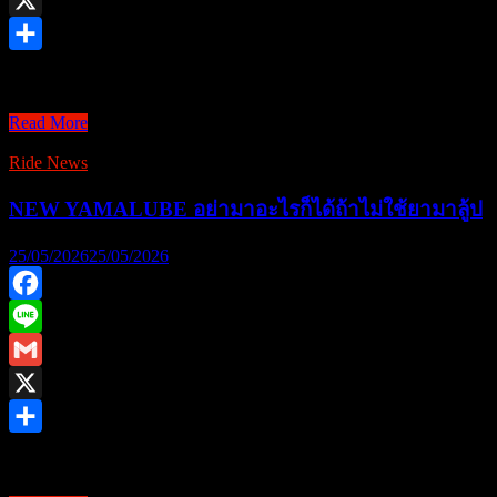
X
Share
Honda CRF1100L Africa Twin MT ปี 2026 สีไตรตัวล่าสุด สายลุย
Read More
รีวิว
HONDA
Ride News
CRF1100L
Africa
NEW YAMALUBE อย่ามาอะไรก็ได้ถ้าไม่ใช้ยามาลู้ป
Twin
MT
2026
25/05/2026
25/05/2026
Facebook
Line
Gmail
X
Share
เปิดตัว NEW YAMALUBE ยกระดับมาตรฐานน้ำมันเครื่องสู่สมรรถนะ