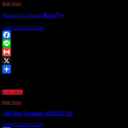
MAD
Ride Now
MAX
YECVT
Honda E-Clutch คืออะไร?
DRAG
&
15/07/2026
15/07/2026
GYMKHANA
CHALLENGE
เปิด
Facebook
สนาม
Line
แรก
Gmail
X
Share
Honda E-Clutch ความอัจฉริยะที่ช่วยให้มือใหม่ขับง่าย มือเก๋ายิ่
Honda
Read More
E-
Clutch
Ride Now
คือ
All New Yamaha AEROX SP
อะไร?
24/06/2026
25/06/2026