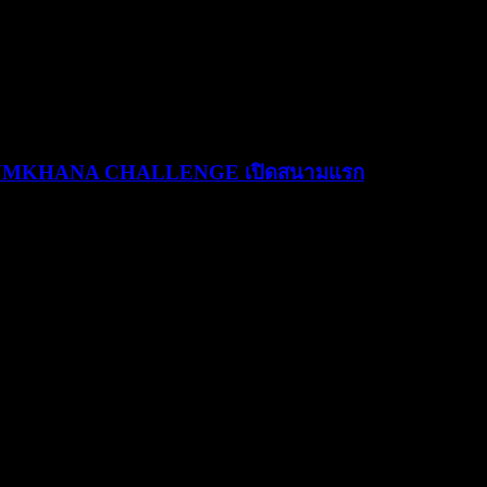
MKHANA CHALLENGE เปิดสนามแรก
ในงาน “YAMAHA NMAX MAD MAX YECVT DRAG & GYMKHANA CH