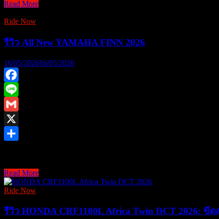
NEW
Read More
YAMALUBE
Ride Now
อย่า
มา
รีวิว All New YAMAHA FINN 2026
อะไร
ก็ได้
16/05/2026
16/05/2026
ถ้า
ไม่
Facebook
ใช้
Line
ยา
Gmail
มา
ลู้ป
X
Share
YAMAHA FINN 115i รถครอบครัว สายถึกทนที่ขึ้นชื่อเรื่องความคุ้
Read More
รีวิว
All
Ride Now
New
YAMAHA
รีวิว HONDA CRF1100L Africa Twin DCT 2026: ขีด
FINN