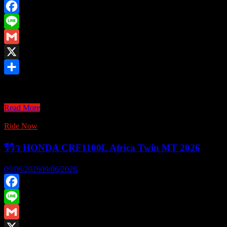
Facebook
Line
Gmail
X
Share
All New Yamaha AEROX SP บวกระบบ YECVT ลบภาพจำของรถออโตเ
All
Read More
New
Yamaha
Ride Now
AEROX
SP
รีวิว HONDA CRF1100L Africa Twin MT 2026
09/06/2026
09/06/2026
Facebook
Line
Gmail