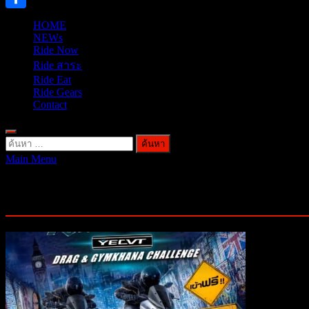
Share
HOME
NEWs
Ride Now
Ride สาระ
Ride Eat
Ride Gears
Contact
ค้นหา
Main Menu
สำหรับ:
ป้ายกำกับ:
มอเตอร์ไซค์