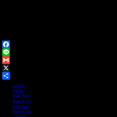
Facebook
Line
Gmail
X
Share
HOME
NEWs
Ride Now
Ride สาระ
Ride Eat
Ride Gears
Contact