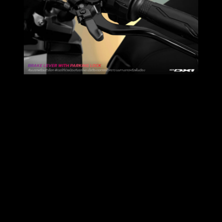
ระบบเบรก
Combined Brake (CBS)
ให้ความ
ปลอดภัย เบรกมั่นใจ ตอบโจทย์กับการขับขี่แบบ Daily Use
โช๊คหลังแบบ Single shock
ปรับพรีโหลดได้
5
ระดับ
New GPX
DX1
มีมาให้ผู้ขับขี่สามารถเลือกสไตล์ที่ใช่ ในสีสัน
ตั้งแต่ความเรียบ เท่ สุขุม ไปจนถึงความโดดเด่นในแบบสตรีท
กับ 4 เฉดสี ได้แก่