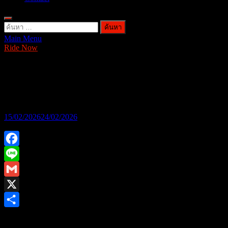
ค้นหา
Main Menu
สำหรับ:
Ride Now
GPX “DX1” AT Scooter รุ่นใหม่ ดีไซน์
มันส์
15/02/2026
24/02/2026
Facebook
Line
Gmail
X
Share