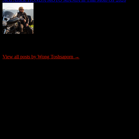
เรื่อง
About Wong Toshsaporn
View all posts by Wong Toshsaporn →
ติดต่อโฆษณา
tel: 0865652341
email: justrideitteam@gmail.com