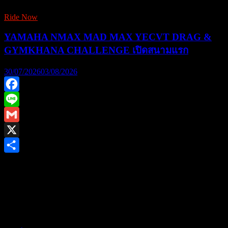
Ride Now
YAMAHA NMAX MAD MAX YECVT DRAG &
GYMKHANA CHALLENGE เปิดสนามแรก
30/07/2026
03/08/2026
Facebook
Line
Gmail
X
Share
ยามาฮ่าชวนชาวไบค์เกอร์ร่วมพิสูจน์สมรรถนะชามไฟฟ้า ใน
งาน “YAMAHA NMAX MAD MAX YECVT DRAG &
GYMKHANA CHALLENGE” ชิงรางวัลรวม 1.2 ล้านบาท