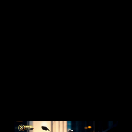
Crayon Grey
(เทา)
Urban Black
(ดำ)
Sand Brown Matte
(น้ำตาลด้าน)
City Red
(แดง​)
สำหรับราคาจำหน่าย
New GPX
DX1
เปิดตัวที่ราคา
54,500
บาท พร้อมความมั่นใจในระยะยาว ด้วยการ
รับประกัน
เครื่องยนต์ นานถึง
3
ปี หรือ
30,000
กิโลเมตร
(อย่างใดอย่างหนึ่ง
ถึงก่อน)