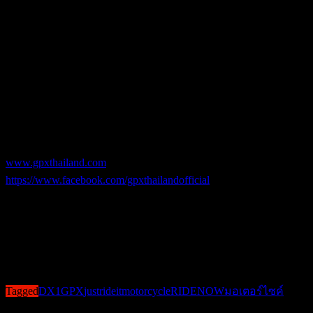
สนใจสำหรับกลุ่มผู้ใช้ที่มองหารถสกู๊ตเตอร์​สักคันไว้ใช้ในเดิน
ทาง ไม่ว่าจะขี่ไปเรียน ไปทำงาน ขี่ไปจ่ายตลาด หรือไปทำ
กิจกรรมที่ตอบโจทย์กับทุกไลฟ์สไตล์การเดินทางในชีวิตประจำ
วัน ​ก็สามารถขับขี่ได้ง่าย ใช้งานง่าย ไม่ซับซ้อน ให้ความ
กะทัดรัด คล่องตัว พร้อมฟังก์ชัน ที่ช่วยให้ในทุกๆวันของการเดิน
ทางสะดวกสบาย
สำหรับใครที่สนใจก็สามารถเข้าไปดูรายละเอียดเพิ่มเติมได้ที่
www.gpxthailand.com
และ
https://www.facebook.com/gpxthailandofficial
หรือ สอบถามราย
ละเอียดเพิ่มเติมได้ที่ ตัวแทนจำหน่าย GPX มากกว่า 100 สาขา
ทั่วประเทศ
#GPX #DX1
Post Views:
565
Tagged
DX1
GPX
justrideit
motorcycle
RIDENOW
มอเตอร์ไซค์