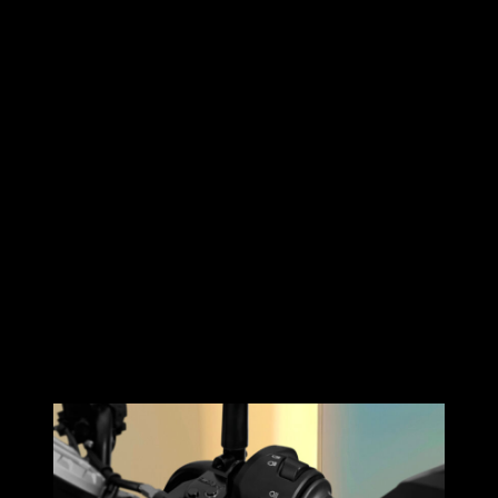
ลูกกุญแจสำรองแบบ built-in เพื่อเพิ่มความสะดวกสบาย
ในกรณีแบตรีโมทหมด
พื้นที่เก็บของใต้เบาะ ขนาด 20 ลิตร
สามารถใส่หมวกกัน
น็อคแบบเปิดหน้าได้
1
ใบ
และยังมีพื้นที่เหลือสำหรับใส่
ของใช้ในชีวิตประจำวัน
จุดแขวนสัมภาระอเนกประสงค์ 1 ตำแหน่ง
เบรกมือ
(
Parking Brake Lever
)
เพิ่มความสะดวกสบาย
และเสริมความปลอดภัยกรณีจอดชั่วคราวในทางลาด