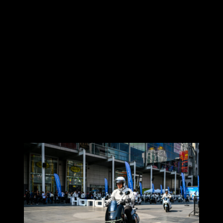
เบรก เมื่อซื้อรถและลงทะเบียนผ่านแอปพลิเคชัน My
Honda moto
บริการช่วยเหลือฉุกเฉิน Roadside Assistance นาน 3 ปี ดูแล
ตลอด 24 ชั่วโมง รองรับกรณีรถเสียฉุกเฉินและเกิด
อุบัติเหตุช่วยเหลือไม่จำกัดจำนวนครั้งและการเคลื่อนย้าย
รถจักรยานยนต์ไฟฟ้าในกรณีแบตเตอรี่หมดและบริการปะ
ยางฉุกเฉิน 2 ครั้งต่อปี เพิ่มความอุ่นใจให้ผู้ใช้งานในทุก
เส้นทาง โดยสามารถใช้บริการได้ง่ายผ่าน
ไลน์ @premiumcarebike หรือติดต่อที่เบอร์ 02-124-3207
ลองขี่ HONDA UC3 มาเล่า