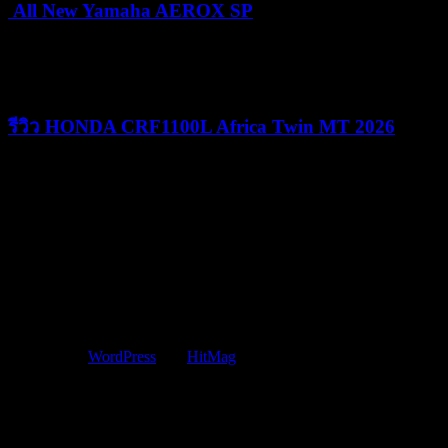
All New Yamaha AEROX SP
24/06/2026
25/06/2026
รีวิว HONDA CRF1100L Africa Twin MT 2026
09/06/2026
09/06/2026
Copyright © 2015 JUST MOVE IT CO.,LTD
Powered by
WordPress
and
HitMag
.