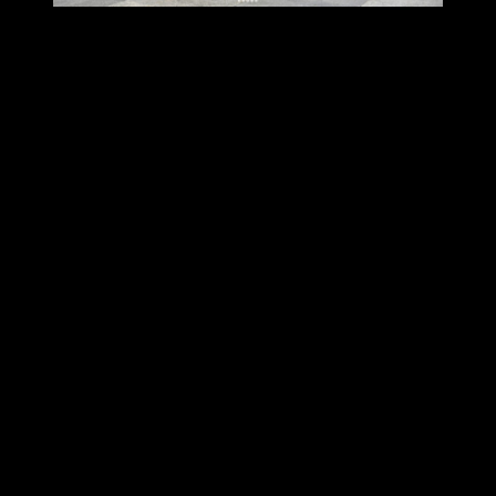
สีดำ (Graphite Black)
สีขาว (Pearl Sapphire White)
** รวมเงินสนับสนุนจากภาครัฐ ตามมาตรการสนับสนุนการใช้
ยานยนต์ไฟฟ้ารอบ 2 (EV 3.5) พร้อมรับดอกเบี้ยพิเศษ 0.33 %
ผ่อนเริ่มต้นเพียง 3,297 บาท
นอกจากนี้ยังมีตัวเลือกชุดแต่ง H2C 10 ดีไซน์สุดเท่ ได้แก่ Hook
ALU ขอเกี่ยวของอลูมิเนียม, Side Garnish แถบพลาสติกตกแต่ง
ข้าง, Floor Panel ALU CNC ชุดแผ่นวางเท้าอลูมิเนียม, Break
Reservoir Cap ฝาปิดกระปุกน้ำมันเบรก, Handle Cover ชุดฝา
ครอบแฮนด์ด้านบน, Rear Carier แรคท้ายเบาะ, Handle Grip
Weight ตุ้มปลายแฮนด์, Pillion Step ALU พักเท้าหลัง, Crankcase
Cover ครอบเครื่องอลูมิเนียม และ Side Mark Emblem Honda
สติ๊กเกอร์เครื่องหมายฮอนด้า ทั้งนี้ ยังมีแคมเปญการผ่อนแบบ