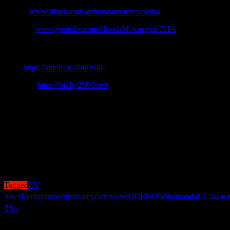
Tiktok:
www.tiktok.com/@hondamotorcycletha
Youtube:
www.youtube.com/HondaMotorcycleTHA
ดาวน์โหลดแอปพลิเคชั่น My Honda Moto
iOS :
https://apple.co/3hI2Wk6
Android :
https://bit.ly/2UKlze0
#TheUrbanFirstMovers #ก้าวแรกที่เปลี่ยนชีวิตแบบเดิม
#HondaEVMotorcycle #รถจักรยานยนต์ไฟฟ้าฮอนด้า
#HondaEVCharger #สถานีชาร์จรถจักรยานยนต์ไฟฟ้าฮอนด้า
#HondaMotorcycleThailand #รถจักรยานยนต์ฮอนด้า #ThaiHonda
#ไทยฮอนด้า
Post Views:
1,158
Tagged
EV
bike
Honda
justrideit
motorcycle
review
RIDENOW
thaihonda
UC3
มอเต
รีวิว