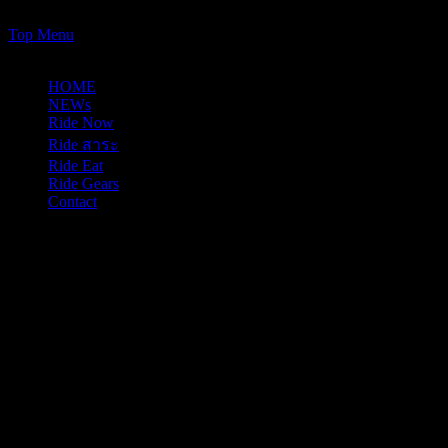
https://www.just-ride-it.com/googlef7bf425345458bbe.html
Skip
Top Menu
to
09/08/2026
content
HOME
NEWs
Ride Now
Ride สาระ
Ride Eat
Ride Gears
Contact