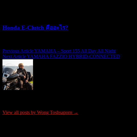
22/07/2026
05/08/2026
Honda E-Clutch คืออะไร?
15/07/2026
15/07/2026
Previous Article
YAMAHA – Sport 155 All Day All Night
แนะแนว
Next Article
YAMAHA FAZZIO HYBRID-CONNECTED
เรื่อง
About Wong Toshsaporn
View all posts by Wong Toshsaporn →
ติดต่อโฆษณา