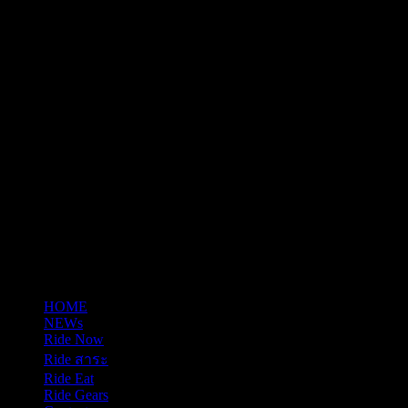
tel: 0865652341
email: justrideitteam@gmail.com
HOME
NEWs
Ride Now
Ride สาระ
Ride Eat
Ride Gears