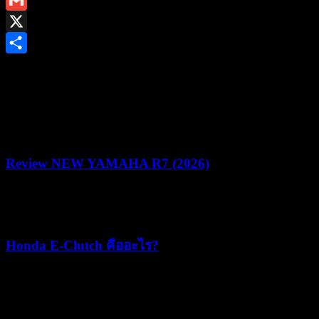
Gmail
X
Share
ยามาฮ่าชวนชาวไบค์เกอร์ร่วมพิสูจน์สมรรถนะชามไฟฟ้า ใน
งาน “YAMAHA NMAX MAD MAX YECVT DRAG &
GYMKHANA CHALLENGE” ชิงรางวัลรวม 1.2 ล้านบาท
Review NEW YAMAHA R7 (2026)
22/07/2026
05/08/2026
Honda E-Clutch คืออะไร?
15/07/2026
15/07/2026