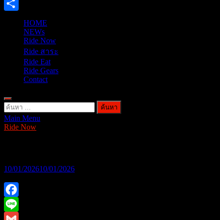
X
Share
HOME
NEWs
Ride Now
Ride สาระ
Ride Eat
Ride Gears
Contact
ค้นหา
Main Menu
สำหรับ:
Ride Now
New Honda UC3 The Urban First Movers
10/01/2026
10/01/2026
Facebook
Line