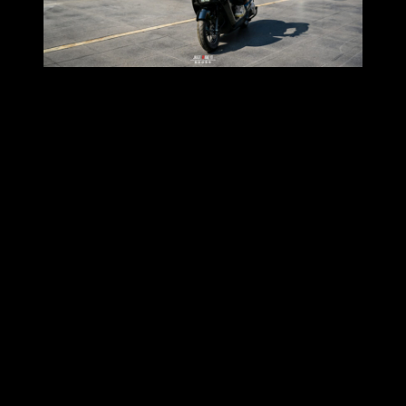
Honda UC3
เป็นรถมอเตอร์ไซค์ไฟฟ้า 100% รุ่นล่าสุดจากไทย
ฮอนด้าที่เพิ่งเปิดตัวสด ๆ ร้อน ๆ โดยถือเป็นการเปิดตัวครั้งแรก
ของโลกในประเทศไทยด้วยครับ รถรุ่นนี้เน้นตอบโจทย์การใช้
งานในเมืองเป็นหลัก ภายใต้คอนเซปต์ “The Urban First Movers”
​1. สมรรถนะและการขับขี่
พละกำลัง:
มอเตอร์ไฟฟ้าให้กำลังสูงสุด
6.0 kW
(เทียบเท่ารถ
เครื่องยนต์ 110cc) แรงบิดสูงสุด 22 Nm ให้อัตราเร่งที่ติดมือสไตล์
ไฟฟ้า
ความเร็วสูงสุด:
ทำได้ประมาณ
80 กม./ชม.
ซึ่งเพียงพอสำหรับ
การขี่ในเมืองแน่นอน