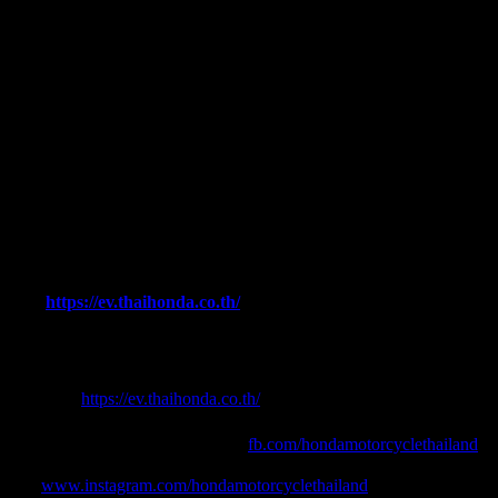
ไหร่
ถือเป็นก้าวสำคัญของ Honda ในตลาด EV บ้านเรา เพราะมาใน
รูปแบบ “Plug-in” (เสียบชาร์จตรงกับไฟบ้าน) ไม่ต้องสลับ
แบตเตอรี่เหมือนรุ่นก่อนๆ ทำให้ใช้งานง่ายขึ้นมากครับ
เปิดรับจองและทดลองขับขี่ได้ที่งาน Honda Megafesto ณ Bravo
Bkk พระรามเก้า วันที่ 8 กุมภาพันธ์ 2569 และพร้อมวาง
จำหน่าย ทดลองขับขี่ได้ที่ Honda Wing Center ตั้งแต่วันที่ 9
กุมภาพันธ์ เป็นต้นไป (ดูรายละเอียด และเช็คสาขาเพิ่มเติม
ได้ที่
https://ev.thaihonda.co.th/
)
ติดตามรายละเอียดเพิ่มเติมของ Honda UC3 ได้ที่
เว็บไซต์ :
https://ev.thaihonda.co.th/
เฟซบุ๊กรถจักรยานยนต์ฮอนด้า :
fb.com/hondamotorcyclethailand
IG :
www.instagram.com/hondamotorcyclethailand