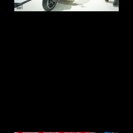
Lambretta X300GP (2026)
ภายในงานยังมีการเผยโฉม
Lambretta X300 GP MY2026
ซึ่ง
ปรับโฉมใหม่พร้อมดีไซน์ Color & Graphic แบบสปอร์ตยิ่งขึ้น
ด้วยการนำ ลวดลาย Side Panel Stripes จากดีไซน์ของแล
มเบรตต้าในอดีต กลับมารีดีไซน์ผสานเข้ากับลายไฟ เพื่อให้ได้ลุ
คที่เฉียบคมและเต็มไปด้วยอารมณ์ความสปอร์ตแบบ Grand Prix
ยุคคลาสสิก โดยมาในสีสันใหม่ 5 เฉดสี ได้แก่
Aurora Grey
Matte , Super Black , Cocoa Brown , Latte Brown และ
Gemma White
ให้ผู้ขับขี่เลือกสรรตามสไตล์ที่เป็นตัวเอง
สำหรับ
Lambretta X300GP (2026) มาในราคาเปิดตัวแนะนำ
ขาย ที่ 159,800 บาท (พิเศษ ช่วงงาน Motor Expo รับฟรี Voucher
มูลค่า 6,000 บาท , รับฟรี ทะเบียน และพ.ร.บ. มูลค่า 1,000 บาท ,
รับฟรี ประกันรถหาย 1 ปี (*พิเศษ เมื่อจัดไฟแนนซ์กรงุศรี รับฟรี
ประกัน 3 Plus นาน 1 ปี)