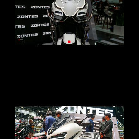
นอกจากไฮไลต์อย่าง 703F แล้ว ภายในบูธ ZONTES ยังยกขบวน
สกู๊ตเตอร์พรีเมียมครบทุกสไตล์การใช้งาน
เริ่มจาก
ZONTES 368K
ในบทบาท Ultra-Luxury สกู๊ตเตอร์ที่
ออกแบบมาเพื่อคนเมืองที่ต้องการภาพลักษณ์หรูหรา ดีไซน์
เนี้ยบในทุกมุมมอง ผสมผสานเทคโนโลยีล้ำสมัยกับความ
พรีเมียมได้อย่างลงตัว