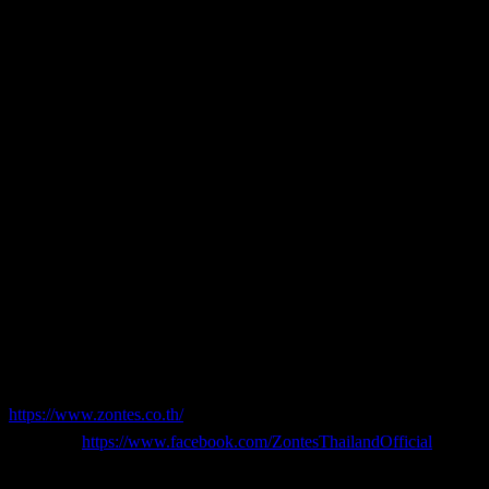
บาท)
รุ่น 368D
รับ Voucher
มูลค่า 4,000 บาท
(หักส่วนลดแล้วเหลือเพียง 139,900 บาท จากราคาปกติที่ 143,900
บาท)
เรียกได้ว่าเป็นช่วงเวลาที่เหมาะอย่างยิ่งสำหรับคนที่กำลังเล็ง
สกู๊ตเตอร์พรีเมียมสเปกแน่นในราคาคุ้มค่า
ผู้ที่สนใจสามารถเข้าชม
ZONTES 703F
คันจริง รวมถึงรุ่นอื่นๆ
ทั้ง
ZONTES 350E, 368D, 368K และ 368G
ได้ที่
บูธ ZONTES
หมายเลข G02 ภายในงาน Motor Expo 2025 ณ Impact
Challenger Hall 3 เมืองทองธานี ตั้งแต่วันนี้ – 10 ธันวาคม 2568
และสามารถติดตามข่าวสารเพิ่มเติม รวมถึงรายละเอียดสเปกรถ
ZONTES ที่มีจำหน่ายในประเทศไทย ได้ทางเว็บไซต์
https://www.zontes.co.th/
และ Facebook Page ZONTES Thailand
Official ที่
https://www.facebook.com/ZontesThailandOfficial
—–