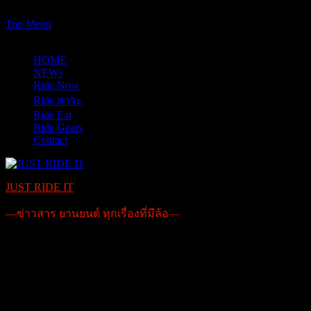
https://www.just-ride-it.com/googlef7bf425345458bbe.html
Skip
Top Menu
to
07/08/2026
content
HOME
NEWs
Ride Now
Ride สาระ
Ride Eat
Ride Gears
Contact
JUST RIDE IT
—ข่าวสาร ยานยนต์ ทุกเรื่องที่มีล้อ—