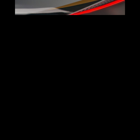
ZONTES ยกทัพสกู๊ตเตอร์พรีเมียมลุย Motor Expo 2025
เผยโฉม 703F ครั้งแรกในไทย!
งาน Motor Expo 2025 ปีนี้
บูธ ZONTES (ซอนเทส)
คือหนึ่งใน
โซนที่สายสกู๊ตเตอร์และสายลุยไม่ควรพลาด! เพราะ ZONTES
Thailand โดย บริษัท ไดนามิค มอเตอร์ (ประเทศไทย) จำกัด ผู้นำ
เข้าและจัดจำหน่าย ZONTES อย่างเป็นทางการในไทย ขนทัพ
สกู๊ตเตอร์พรีเมียมครบทุกรุ่นที่มีจำหน่ายในปัจจุบัน
ทั้ง
ZONTES 350E, 368D, 368K และ 368G
มาให้ชมกันเต็มไลน์
พร้อมไฮไลต์สำคัญที่หลายคนรอคอยอย่างการ
“เผยโฉมคันจริงของ ZONTES 703F”
แอดเวนเจอร์ไบค์
เครื่องยนต์ 3 สูบ ครั้งแรกในประเทศไทย!
ZONTES 703F
ถือเป็นโมเดลที่แฟนๆ ชาวไทยจับตามองมา
ตั้งแต่การ
เปิดตัวในงาน EICMA ที่ประเทศอิตาลี