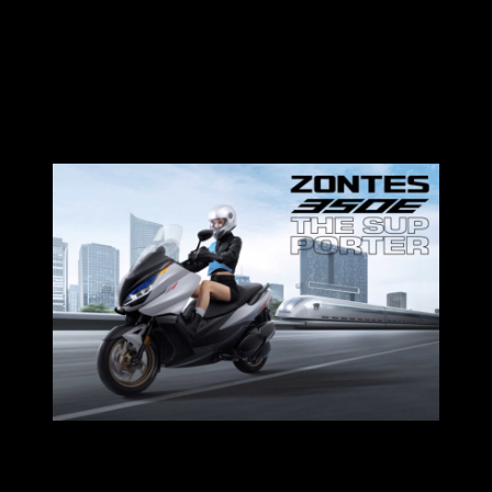
ขณะที่
ZONTES 350E
ในภาพลักษณ์ Luxury Style ตอบโจทย์
ทั้งการขับขี่ให้เมืองและออกเดินทางท่องเที่ยวในวันหยุด
ออกแบบมาเพื่อความสะดวก สบายในการเดินทาง ทั้งเบาะนั่ง
พื้นที่พักเท้า และฟังก์ชันอำนวยความสะดวกต่าง ๆ ล้วนถูกคิด
มาเพื่อใช้งานจริงทั้งในชีวิตประจำวันและทริปเดินทาง
และเพื่อให้แฟนๆ ได้เห็นมิติที่แตกต่างของ
ZONTES
มากยิ่งขึ้น
ภายในงาน Motor Expo 2025 ยังมีการ
จัดแสดง