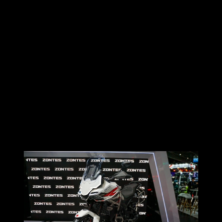
จากภาพและสเปกเทพที่ปล่อยออกมาทำให้หลายคนยกให้เป็น
หนึ่งในแอดเวนเจอร์สายลุยที่น่าจับตามอง
ด้วยบุคลิกตัวรถที่ดุดันทันสมัย เส้นสายตัวถังคมชัดและมี
เอกลักษณ์เฉพาะตัว และด้วยกระแสตอบรับจากแฟนๆ ชาวไทย
ที่ติดตามข่าวของรุ่นนี้อย่างใกล้ชิด ตั้งแต่มีการเปิดตัวในต่าง
ประเทศ ล่าสุด ZONTES Thailand จึงตัดสินใจนำ 703F คันจริงมา
โชว์ตัวในงาน Motor Expo 2025 ให้ได้สัมผัสกันแบบเต็มตาเป็น
ครั้งแรกในประเทศไทย
**แม้ในขณะนี้จะยังไม่เปิดจำหน่ายอย่างเป็นทางการ แต่ก็มีแผน
คาดการณ์เปิดจำหน่ายภายในปี 2026**
ซึ่งนับเป็นสัญญาณที่ดีสำหรับคนที่กำลังมองหาแอดเวนเจ
อร์ไบค์ 3 สูบ ที่สเปกจัดเต็มในสไตล์ ZONTES