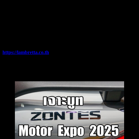
รับฟรี ประกันรถหาย 1 ปี (*เฉพาะไฟแนนซ์ที่ร่วมรายการ)
สำหรับผู้ที่สนใจ สามารถเข้ามาสัมผัสตัวจริงของดีไซน์อิตาเลียน
ยุคใหม่ และพบกับ DNA ตำนาน ที่มาในรุ่นใหม่ล่าสุด
X300GP
MY2026
และ
J200
ได้ที่
บูธ G02 ภายในงาน Motor Expo 2025
ณ อิมแพค ชาเลนเจอร์ ฮอลล์ 3 เมืองทองธานี ตั้งแต่วันนี้ – 10
ธันวาคม 2568
หรือสามารถดูข้อมูลรถเพิ่มเติม ได้ที่
https://lambretta.co.th
—–
#Lambretta #LambrettaThailand