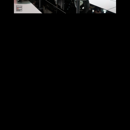
Lambretta J200
การมาของ
Lambretta J200
ถือเป็นไฮไลต์สำคัญของปีนี้ ด้วย
รหัสใหม่ล่าสุดที่เพิ่งเปิดตัวครั้งแรกในงาน EICMA 2024 ประเทศ
อิตาลี และถูกนำมาเปิดตัวในประเทศไทยครั้งแรกในงาน Motor
Expo ครั้งนี้ โดยนำแรงบันดาลใจจาก J-Series ตำนานรุ่นเล็กจาก
ยุค 60s ของ Lambretta ในอดีต มาสร้างสรรค์ใหม่ให้ร่วมสมัยขึ้น
อย่างโดดเด่น โดยคงไว้ซึ่งโครงสร้างและเอกลักษณ์แบบดั้งเดิม
ของ Lambretta ผ่านดีไซน์สไตล์ “Low & Long Architecture” กับ
มิติตัวรถที่กระชับ คล่องตัว เหมาะสำหรับการใช้งานในเมืองถูก
ออกแบบใหม่ทั้งหมด พร้อมรายละเอียดแบบสกู๊ตเตอร์พรีเมี่ยม
สไตล์อิตาเลียนที่แทรกอยู่ในทุกมุมมอง
ด้านสมรรถนะ
J200
มาพร้อมเครื่องยนต์ ขนาด 174.5cc หัวฉีด
Bosch ชูจุดเด่นด้วยโครงสร้างฝาข้างเหล็ก Steel Body อันเป็น
เอกลักษณ์ของ Lambretta มาพร้อมระบบความปลอดภัยขั้นสูง