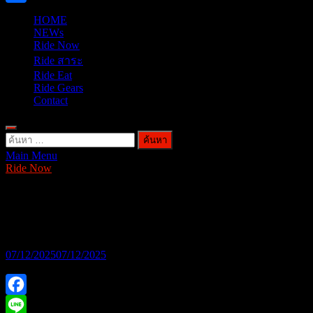
Share
HOME
NEWs
Ride Now
Ride สาระ
Ride Eat
Ride Gears
Contact
ค้นหา
Main Menu
สำหรับ:
Ride Now
เจาะบูท Lambretta & ZONTES Motor
Expo 2025
07/12/2025
07/12/2025
Facebook