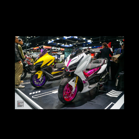
รถคัสตอมตกแต่งพิเศษ เพิ่มความหล่อไปอีกขั้น ทั้งในรุ่น 368D
และ 368K จากสำนักแต่งชื่อดัง Jack Shop
ที่หยิบเอาดีเอ็นเอของ
สกู๊ตเตอร์พรีเมียมมาขยายต่อในสไตล์สปอร์ต สายซิ่ง ด้วยสีสัน
จัดจ้าน ของแต่งเทพแบบจัดเต็ม!
ไม่เพียงเท่านั้น ZONTES ยังนำ
รถคัสตอมในสายการแข่งขัน
มา
จัดแสดงภายในบูธด้วย ได้แก่รถแข่งในรุ่น 368G และ 350E ที่ถูก
พัฒนาเซ็ตอัปเพื่อใช้ลงแข่งขันในสนามจริง โดยทั้งสองคันเคย