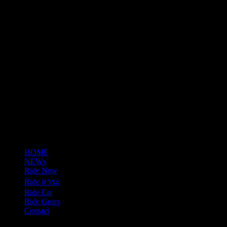
email: justrideitteam@gmail.com
HOME
NEWs
Ride Now
Ride สาระ
Ride Eat
Ride Gears
Contact