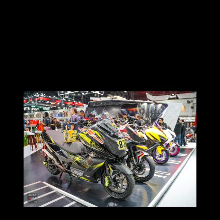
ผ่านศึกในรายการ SuperbikeMag. com Trophy 2025 R. 3 ในรุ่น
Scooter 400 cc. A มาแล้ว และสามารถสร้างผลงานได้อย่างน่า
ประทับใจ โดยหนึ่งคันคว้ารางวัลรองชนะเลิศอันดับที่ 3 และอีก
หนึ่งคันคว้ารางวัลอันดับที่ 1 มาครองสำเร็จ แสดงให้เห็นถึง
ศักยภาพด้านสมรรถนะ ของ ZONTES ที่ไม่ได้โดดเด่นแค่บน
ท้องถนนในชีวิตประจำวัน แต่ยังพร้อมยืนบนกริดสตาร์ทใน
สนามแข่งขันได้อย่างภาคภูมิ