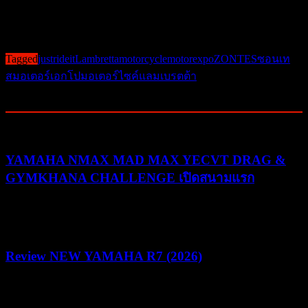
#ZONTES #ZONTESThailand
Post Views:
547
Tagged
justrideit
Lambretta
motorcycle
motorexpo
ZONTES
ซอนเท
ส
มอเตอร์เอกโป
มอเตอร์ไซค์
แลมเบรตต้า
Related Posts
YAMAHA NMAX MAD MAX YECVT DRAG &
GYMKHANA CHALLENGE เปิดสนามแรก
30/07/2026
03/08/2026
Review NEW YAMAHA R7 (2026)
22/07/2026
05/08/2026