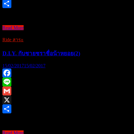
X
Share
สวัสดีครับ กระทู้นี้ …
Y
Read More
a
m
Ride สาระ
a
h
D.I.Y. กับชายชราชื่อน้าหยอย(2)
a
V-
M
15/02/2017
15/02/2017
a
x
1
Facebook
2
Line
0
0
Gmail
.
.
X
วั
Share
ซินจ่าวฮ่อ…&#8 …
น
ว
D.I.Y.
Read More