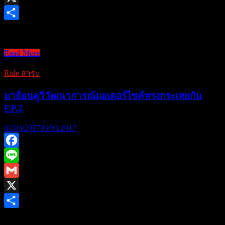
EP.4
X
Share
กลับมาพบกันเป็นบทควา …
Read More
มา
ย้อน
Ride สาระ
ดู
วิ
มาย้อนดูวิวัฒนาการณ์มอเตอร์ไซค์ทรงกระเทยกัน
วัฒนา
EP.2
การณ์
02/03/2017
03/03/2017
มอเตอร์ไซค์
ทรง
กระ
Facebook
เท
Line
ยกัน
Gmail
EP.3
X
Share
หวนคิดคำนึงถึงตอนที่ …