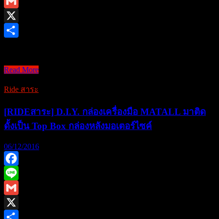
Line
ได้
Gmail
เล้ย
X
Share
สวัสดีพี่ ๆน้องๆ ลุง …
Read More
[Rideสาระ]
–
Ride สาระ
เมื่อ
รองเท้า
[RIDEสาระ] D.I.Y. กล่องเครื่องมือ MATALL มาติด
คู่
ดั้งเป็น Top Box กล่องหลังมอเตอร์ไซค์
เก่ง
ปาก
06/12/2016
อ้า
รับ
Facebook
ลม
Line
ตอน
Gmail
ออก
ทริป
X