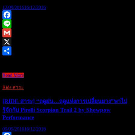
12/09/2016
16/12/2016
ล้าง
ปั๊ม
ดิส
Facebook
เบรก
Line
ณ
Gmail
อาศรม
X
อาจารย์
Share
วิชิต
ส กู๊ ต . . ไ ป . . …
บาง
Read More
ซ่อน
ส
กู๊
Ride สาระ
ต
.
[RIDE สาระ] “ฤดูฝน…ฤดูแห่งการเปลี่ยนยาง”พาไป
.
รู้จักกับ Pirelli Scorpion Trail 2 by Showpow
ไ
Performance
ป
.
.
09/09/2016
16/12/2016