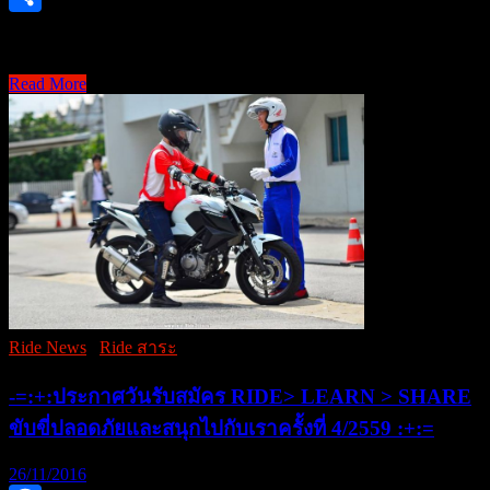
มา
Share
[RIDEสาระ] D.I.Y. กล …
แก้
ปัญหา
Read More
[RIDEสาระ]
เฉพาะ
D.I.Y.
หน้า
กล่อง
กัน
เครื่อง
จ้า
มือ
MATALL
มา
ติด
ดั้ง
เป็น
Top
Ride News
/
Ride สาระ
Box
กล่อง
-=:+:ประกาศวันรับสมัคร RIDE> LEARN > SHARE
หลัง
ขับขี่ปลอดภัยและสนุกไปกับเราครั้งที่ 4/2559 :+:=
มอเตอร์ไซค์
26/11/2016