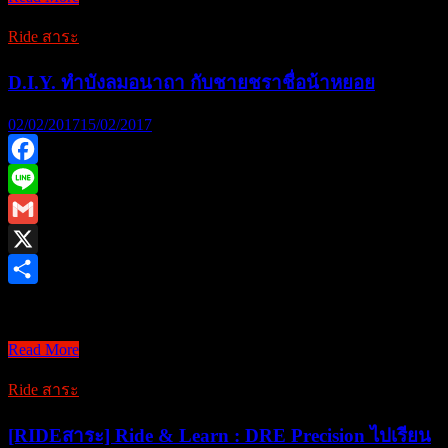
า
กับ
นยั
Ride สาระ
ชาย
ง
ชรา
D.I.Y. ทำบังลมอนาถา กับชายชราชื่อน้าหยอย
ห
ชื่อ
ว
น้า
02/02/2017
15/02/2017
า
หยอย(2)
น
Facebook
อ
Line
ยู่
Gmail
X
Share
D.I.Y. ทำบังลมอนาถา …
D.I.Y.
Read More
ทำ
Ride สาระ
บัง
ลม
[RIDEสาระ] Ride & Learn : DRE Precision ไปเรียน
อนาถา