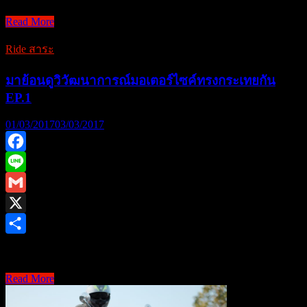
Read More
มา
ย้อน
Ride สาระ
ดู
วิ
มาย้อนดูวิวัฒนาการณ์มอเตอร์ไซค์ทรงกระเทยกัน
วัฒนา
EP.1
การณ์
01/03/2017
03/03/2017
มอเตอร์ไซค์
ทรง
กระ
Facebook
เท
Line
ยกัน
Gmail
EP.2
X
Share
หวนคิดคำนึงถึงตอนที่ …
Read More
มา
ย้อน