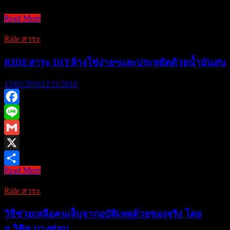
[Ride Race]Honda Rac …
[Ride
Read More
Race]Honda
Racing
Ride สาระ
School
โรงเรียน
RIDEสาระ DIYล้างโซ่ง่ายๆและประหยัดด้วยน้ำมันสน
สอน
ซิ่ง
15/02/2016
12/11/2016
แห่ง
แรก
Facebook
ของ
Line
ไทย
Gmail
X
Read More
RIDEสาระ
Share
DIYล้าง
Ride สาระ
โซ่
ง่ายๆ
วิธีช่วยเหลือคนเจ็บจากอุบัติเหตุด้วยของจริง โดย
และ
อ.วิชิต บางซ่อน