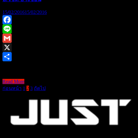
ประหยัด
ด้วย
15/02/2016
15/02/2016
น้ำมัน
สน
Facebook
Line
Gmail
X
Share
วิธีช่วยเหลือคนเจ็บจ …
Read More
วิธี
Posts
ก่อนหน้า
1
2
3
ถัดไป
ช่วย
pagination
เหลือ
คน
เจ็บ
จาก
อุบัติเหตุ
ด้วย