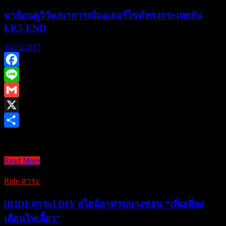
มาย้อนดูวิวัฒนาการณ์มอเตอร์ไซค์ทรงกระเทยกัน
EP.5 END
10/03/2017
Facebook
Line
Gmail
X
Share
สวัสดีครับ วันนี้มาถ …
Read More
มา
ย้อน
Ride สาระ
ดู
วิ
[RIDEสาระ] DIY สไตล์อาศรมบางซ่อน “เพิ่มเสียง
วัฒนา
เตือนไฟเลี้ยว”
การณ์