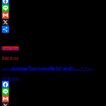
แ
ก่
Facebook
น
Line
ม
Gmail
ะ
X
ก
รู
Share
[RIDE สาระ] “ฤดูฝน&# …
ด
.
[RIDE
Read More
.
สาระ]
.
Ride สาระ
“ฤดู
กั
ฝน…
บ
-=:+:ผมขอพูดในนามของสัตว์ป่าทุกตัว…..”:+:=-
ฤดู
ย
แห่ง
า
29/06/2016
การ
ง
เปลี่ยน
ปี
Facebook
ยาง”พา
ศ
Line
ไป
า
Gmail