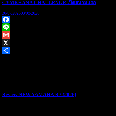
GYMKHANA CHALLENGE เปิดสนามแรก
30/07/2026
03/08/2026
Facebook
Line
Gmail
X
Share
ยามาฮ่าชวนชาวไบค์เกอร์ร่วมพิสูจน์สมรรถนะชามไฟฟ้า ใน
งาน “YAMAHA NMAX MAD MAX YECVT DRAG &
GYMKHANA CHALLENGE” ชิงรางวัลรวม 1.2 ล้านบาท
Review NEW YAMAHA R7 (2026)
22/07/2026
05/08/2026