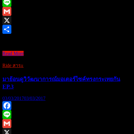
เตือน
Facebook
ไฟ
Line
เลี้ยว”
Gmail
X
Share
… สวัสดีอีกครั …
Read More
มา
ย้อน
Ride สาระ
ดู
วิ
มาย้อนดูวิวัฒนาการณ์มอเตอร์ไซค์ทรงกระเทยกัน
วัฒนา
EP.3
การณ์
03/03/2017
03/03/2017
มอเตอร์ไซค์
ทรง
กระ
Facebook
เท
Line
ยกัน
Gmail