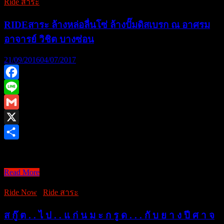
Ride สาระ
และ
สนุก
RIDEสาระ ล้างหล่อลื่นโซ่ ล้างปั๊มดิสเบรก ณ อาศรม
ไป
อาจารย์ วิชิต บางซ่อน
กับ
เรา
21/09/2016
04/07/2017
ครั้ง
ที่
Facebook
4/2559
:+:=
Line
Gmail
X
Share
RIDEสาระ ล้างหล่อลื่ …
Read More
RIDEสาระ
ล้าง
Ride Now
/
Ride สาระ
หล่อ
ลื่น
ส กู๊ ต . . ไ ป . . แ ก่ น ม ะ ก รู ด . . . กั บ ย า ง ปี ศ า จ
โซ่