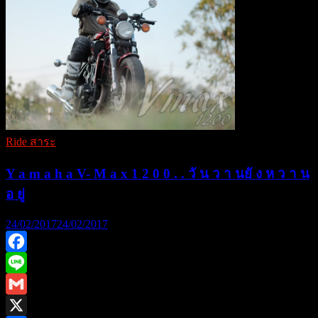
ดู
วิ
วัฒนา
การณ์
มอเตอร์ไซค์
ทรง
กระ
เท
Ride สาระ
ยกัน
EP.1
Y a m a h a V- M a x 1 2 0 0 . . วั น ว า นยั ง ห ว า น
อ ยู่
24/02/2017
24/02/2017
Facebook
Line
Gmail