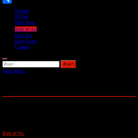
Share
HOME
NEWs
Ride Now
Ride สาระ
Ride Eat
Ride Gears
Contact
ค้นหา
Main Menu
สำหรับ:
Ride สาระ
รวมเทคนิค DIY สาระต่างๆ เขาเล่าว่า….ลองมาทำเล่นๆกัน
ดู….RIDEสาระ
Ride สาระ