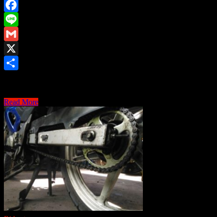
Facebook
Line
Gmail
X
Share
-=:+:ประกาศวันรับสมั …
-
Read More
=:+:ประกาศ
วัน
รับ
สมัคร
RIDE>
LEARN
>
SHARE
ขับขี่
ปลอดภัย