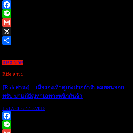
ทำไม…
Facebook
ขี่
เป็น
Line
อยู่
Gmail
แล้ว
X
ทำไม
Share
ต้อง
Stallions Buccaneer …
เรียน
Stallions
Read More
Buccaneer
250i
Ride สาระ
ข้า
จะ
[Rideสาระ] – เมื่อรองเท้าคู่เก่งปากอ้ารับลมตอนออก
เป็น
ทริป มาแก้ปัญหาเฉพาะหน้ากันจ้า
จ้าว
15/12/2016
15/12/2016
แห่ง
โจร
สลัด
Facebook
ให้