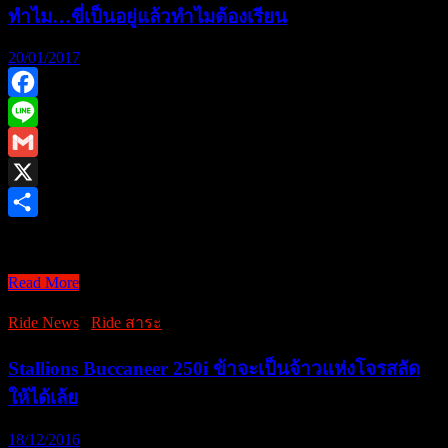
ทำไม…ขี่เป็นอยู่แล้วทำไมต้องเรียน
กับ
ชาย
20/01/2017
ชรา
ชื่อ
Facebook
น้า
Line
หยอย
Gmail
X
Share
[RIDEสาระ] Ride &amp …
Read More
[RIDEสาระ]
Ride
Ride News
/
Ride สาระ
&
Learn
:
Stallions Buccaneer 250i ข้าจะเป็นจ้าวแห่งโจรสลัด
DRE
ให้ได้เล้ย
Precision
ไป
18/12/2016
เรียน