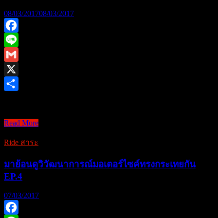
มอเตอร์ไซค์
08/03/2017
08/03/2017
ทรง
กระ
Facebook
เท
Line
ยกัน
Gmail
EP.5
END
X
Share
[RIDEสาระ] DIY สไตล์ …
Read More
[RIDEสาระ]
DIY
Ride สาระ
สไตล์
อาศรม
มาย้อนดูวิวัฒนาการณ์มอเตอร์ไซค์ทรงกระเทยกัน
บาง
EP.4
ซ่อน
“เพิ่ม
07/03/2017
เสียง