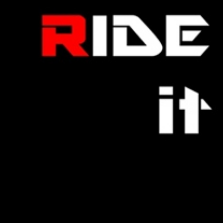
ของ
จริง
โดย
อ.วิชิต
บาง
ซ่อน
ติดต่อโฆษณา
tel: 0865652341
email: justrideitteam@gmail.com