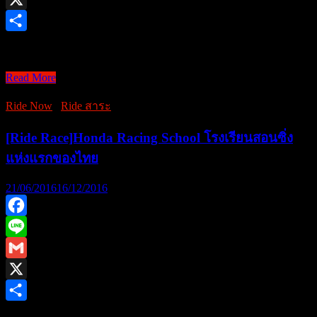
รู้จัก
จ
กับ
X
Pirelli
Share
Scorpion
-=:+:ผมขอพูดในนามของ …
Trail
2
-
Read More
by
=:+:ผม
Showpow
Ride Now
/
Ride สาระ
ขอ
Performance
พูด
[Ride Race]Honda Racing School โรงเรียนสอนซิ่ง
ใน
แห่งแรกของไทย
นาม
ของ
21/06/2016
16/12/2016
สัตว์
ป่า
Facebook
ทุก
Line
ตัว…..”:+:=-
Gmail
X
Share