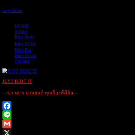
https://www.just-ride-it.com/googlef7bf425345458bbe.html
Skip
Top Menu
to
09/08/2026
content
HOME
NEWs
Ride Now
Ride สาระ
Ride Eat
Ride Gears
Contact
JUST RIDE IT
—ข่าวสาร ยานยนต์ ทุกเรื่องที่มีล้อ—
Facebook
Line
Gmail