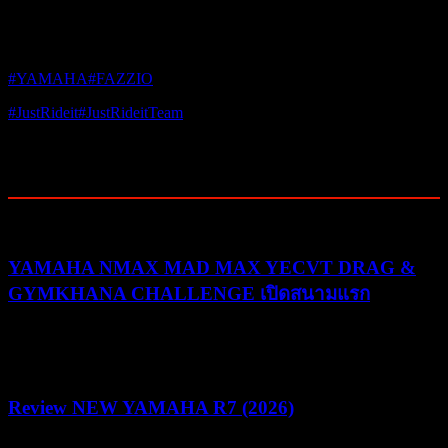
สัมผัสรถคันจริงได้แล้วที่ ศูนย์บริการ YAMAHA ใกล้บ้านท่าน
#YAMAHA
#FAZZIO
#JustRideit
#JustRideitTeam
Post Views:
849
Related Posts
YAMAHA NMAX MAD MAX YECVT DRAG &
GYMKHANA CHALLENGE เปิดสนามแรก
30/07/2026
03/08/2026
Review NEW YAMAHA R7 (2026)
22/07/2026
05/08/2026