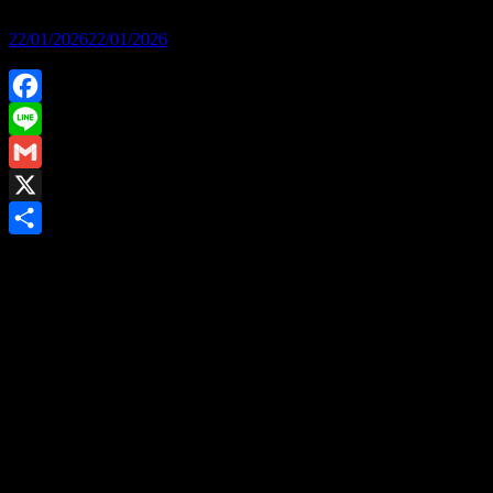
22/01/2026
22/01/2026
Facebook
Line
Gmail
X
Share
YAMAHA FAZZIO
สกู๊ตเตอร์ สีลูกกวาดดีไซน์สุดล้ำกับคอนเซป “แคปซูล” โดดเด่นเห็นแต่ไกล
เป็นใครก็จำได้กับความ “แคปซูล” อันเป็นเอกลักษณ์ทั่วคัน
ราคาค่าตัวสุดคุ้ม รุ่นเริ่มต้น FAZZIO STANDARD VERSION