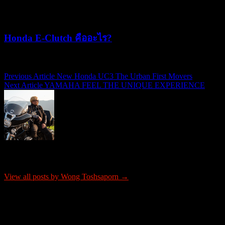
Honda E-Clutch คืออะไร?
15/07/2026
15/07/2026
Previous Article
New Honda UC3 The Urban First Movers
แนะแนว
Next Article
YAMAHA FEEL THE UNIQUE EXPERIENCE
เรื่อง
About Wong Toshsaporn
View all posts by Wong Toshsaporn →
ติดต่อโฆษณา