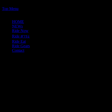
https://www.just-ride-it.com/googlef7bf425345458bbe.html
Skip
Top Menu
to
10/08/2026
content
HOME
NEWs
Ride Now
Ride สาระ
Ride Eat
Ride Gears
Contact