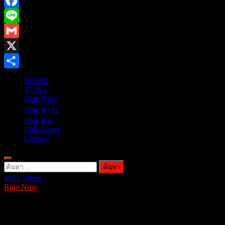
Facebook
Line
Gmail
X
Share
HOME
NEWs
Ride Now
Ride สาระ
Ride Eat
Ride Gears
Contact
ค้นหา
Main Menu
สำหรับ:
Ride Now
YAMAHA FAZZIO HYBRID-
CONNECTED