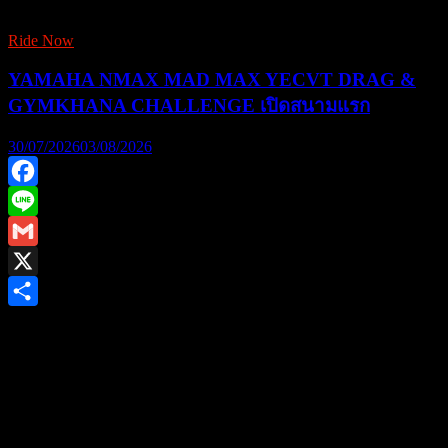
Ride Now
YAMAHA NMAX MAD MAX YECVT DRAG &
GYMKHANA CHALLENGE เปิดสนามแรก
30/07/2026
03/08/2026
Facebook
Line
Gmail
X
Share
ยามาฮ่าชวนชาวไบค์เกอร์ร่วมพิสูจน์สมรรถนะชามไฟฟ้า ใน
งาน “YAMAHA NMAX MAD MAX YECVT DRAG &
GYMKHANA CHALLENGE” ชิงรางวัลรวม 1.2 ล้านบาท