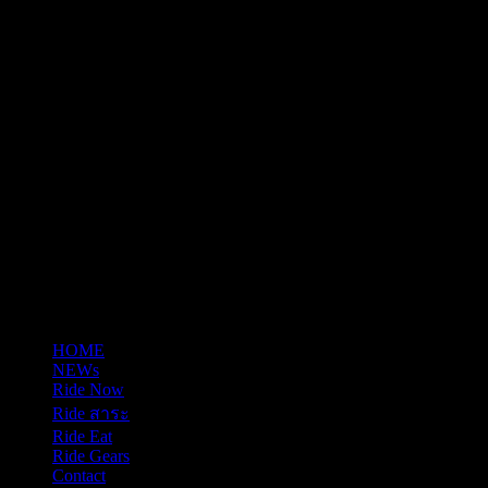
tel: 0865652341
email: justrideitteam@gmail.com
HOME
NEWs
Ride Now
Ride สาระ
Ride Eat
Ride Gears
Contact