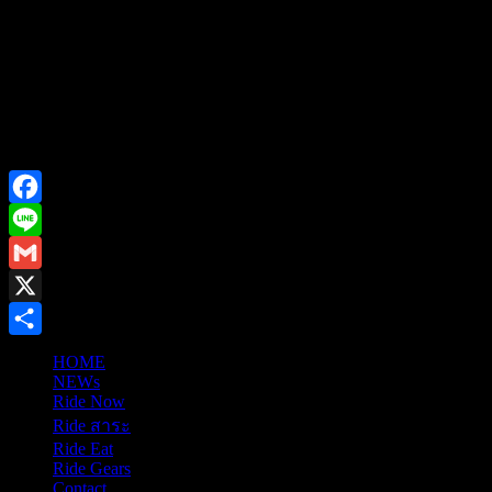
Facebook
Line
Gmail
X
Share
HOME
NEWs
Ride Now
Ride สาระ
Ride Eat
Ride Gears
Contact