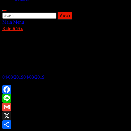
ค้นหา
Main Menu
สำหรับ:
Ride สาระ
Tip&Technic EP2 เข้าโค้งแบบ Lean
Out,Lean With,Lean in ต่างกันยังไง? by
GPX RAZER220
04/03/2019
04/03/2019
Facebook
Line
Gmail
X