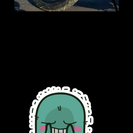
Full Digital รอบคัน
ไฟหน้า ไฟท้าย LED TopsaVage ชอบไฟเดย์ไลท์ที่ให้มามาก
เพิ่มระยะการมองเห็นให้ผู้ร่วมใช้ถนนในเวลากลางวันได้ดียิ่งขึ้น
จอมาตรวัดแสดงผลแบบดิจิตอล แสดงข้อมูลการขับขี่ที่จำเป็น
ต่างๆ วัดรอบ ความเร็ว และมีไฟบอกเกียร์ 5555+
ช่องเสียบ USB จ่ายไฟสำหรับเสียบชาร์จอุปกรณ์ต่างๆ บางวัน
เบาๆเราก็ลืมเพาเวอร์แบงค์กันได้