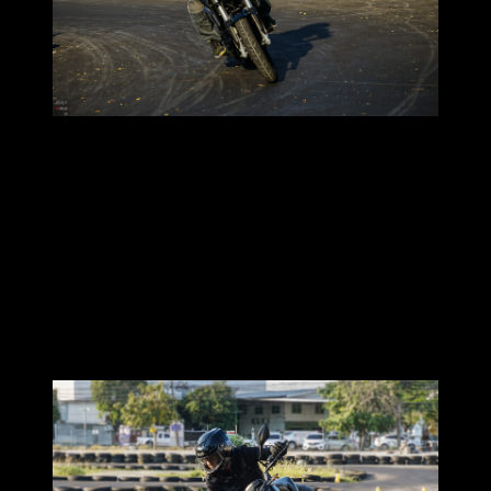
ต่อกันด้วยท่าที่ใช้ในชีวิตประจำวัน “เยอะที่สุด” กับท่า Lean
With
ก็คือการที่ตัวเรากับรถ เอียงเข้าโค้งไปด้วยกัน เท่ากันนั่นเอง
สถานการณ์ที่เหมาะจะใช้ ก็แทบทุกประเภท ถ้าพื้นผิวถนนดี
ความเร็วรถเหมาะสม สายตาหันมองโค้งถูกต้อง ท่านี้จะปรากฏ
ออกมาาาา