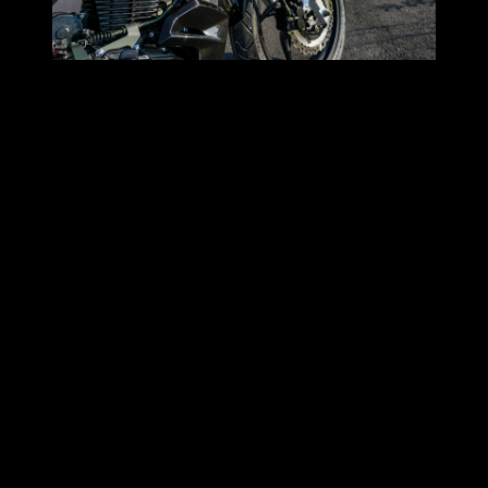
ช่วงล่างด้านหน้า Up Side Down ด้านหลัง ช็อคอัพเดี่ยว สวิง
อาร์มทรงสวย
ในส่วนของช่วงล่าง สามารถตอบสนองได้ดี ทั้งต่อการใช้งาน
ปกติ จนถึงการเอามาแอบเปรี้ยวเล็กๆเบาๆในสนามวันหยุดได้
เหมือนกัน
ระบบเบรก ดิสเบรก หน้า หลัง พิมพ์นิยม ปั๊มเบรกแบบนี้อะไหล่
ซ่อมบำรุง หาซื้อได้ทั่วไป สบายๆ
จากที่ได้ใช้ชีวิตร่วมกันมา เบรกชุดนี้ วางใจได้ เพียงพอที่จะ
ต่อกรกับพละกำลังที่รถจะผลิตออกมา
ยางจาก IRC Road Winner รุ่นยอดนิยม ขนาดหน้า 100 หลัง 130
ท่อไอเสียแบบออกใต้ท้องรถ สุ้มเสียงไม่เหมาะต่อการสตาร์ทหนี
ภรรยาออกไปเที่ยวตอนดึก 5555+