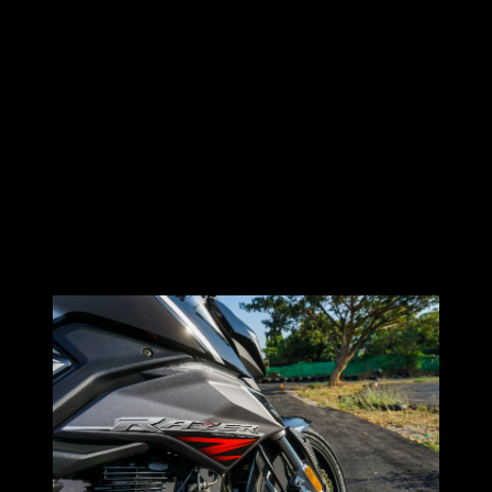
รูปลักษณ์ภายนอก รอบคัน ก็โฉบเฉี่ยวกำลังได้ ดุดันกำลังดี
เครื่องยนต์ใหม่ 4จังหวะ เพิ่มความจุขึ้นเป็น 223cc. ติดตั้งออยคูล
เลอร์มาให้จากโรงงาน เกียร์ 6 สปีด จ่ายน้ำมันด้วยหัวฉีด EFI นะ
จ๊ะ
ต้นถึงกลาง จัดเจนกำลังดี ส่วนช่วงปลาย รู้สึกหมดไวไปสักนิด
จากที่ได้ลองขี่ใช้งานในเมือง การจราจรแบบติดขัดในวันเสาร์
แล้วเนี่ย ถือว่าเหมาะสมกำลังดี