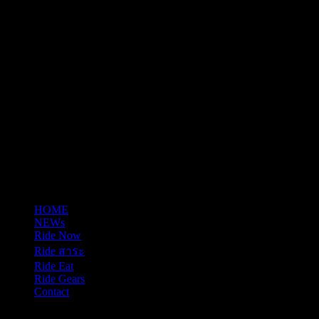
email: justrideitteam@gmail.com
HOME
NEWs
Ride Now
Ride สาระ
Ride Eat
Ride Gears
Contact