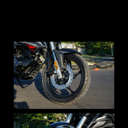
ความรู้สึกส่วนตัวคือมันเสียงดังกว่าปกตินิดนึง (TopsaVage จะ
ชอบรถที่ท่อเงียบมากกกก)
ด้วยเพราะดีไซน์ท่อมาแบบสั้น และโล่งกว่าปกติเล็กน้อย ทำให้
เสียงดังเพิ่มขึ้น
และจะมีจังหวะแบ็คไฟร์เบาๆให้ได้ยิน ยามที่เราผ่อนคันเร่งด้วย