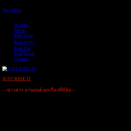
https://www.just-ride-it.com/googlef7bf425345458bbe.html
Skip
Top Menu
to
08/08/2026
content
HOME
NEWs
Ride Now
Ride สาระ
Ride Eat
Ride Gears
Contact
JUST RIDE IT
—ข่าวสาร ยานยนต์ ทุกเรื่องที่มีล้อ—