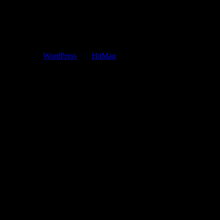
Copyright © 2015 JUST MOVE IT CO.,LTD
Powered by
WordPress
and
HitMag
.