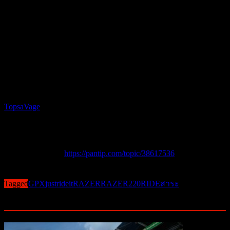
สนามฝึกซ้อม รามอินทรา 40 (RMCA 40) เอื้อเฟื้อสถานที่ในการ
ถ่ายทำ
และขอบคุณท่านผู้อ่านที่รักทุกท่าน ขอบคุณครับ
TopsaVage
ถ่ายภาพนิ่ง ถ่ายคลิปวีดิโอ ขับขี่ทดสอบ บทความ
lotteidol ขับขี่สาธิต ถ่ายคลิปวีดิโอ ตัดต่อคลิปวีดิโอ
พรสิบประการ ถ่ายภาพนิ่ง เลี้ยงกาแฟ
บทความต้นฉบับ
https://pantip.com/topic/38617536
Post Views:
788
Tagged
GPX
justrideit
RAZER
RAZER220
RIDEสาระ
Related Posts