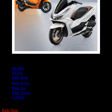
HOME
NEWs
Ride Now
Ride สาระ
Ride Eat
Ride Gears
Contact
Ride Now