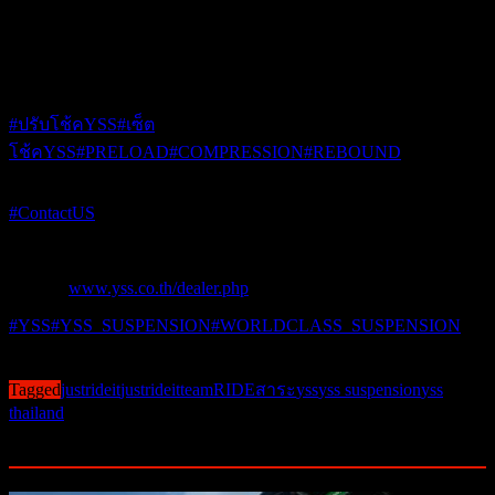
เทคโนโลยีจาก YSS โช้กอัพระดับโลก ตั้งแต่รุ่น
G-Sport ขึ้นไป รับสปริง Heavy
Duty ที่บรรทุกได้มากถึง 200kg อีกหนึ่งชุด
มาด้วย เพื่อการปรับเซ็ตเปลี่ยนสปริง
เพิ่มเติมสำหรับการบรรทุกหนักไปได้อีก การขับขี่ของคุณจะนุ่มหนึบไม่เหมือน
เดิมอีกต่อไป….. Smooth!!!!
#ปรับโช้คYSS
#เซ็ต
โช้คYSS
#PRELOAD
#COMPRESSION
#REBOUND
*******************************************
#ContactUS
Hotline 02-7063700
Dealer :
www.yss.co.th/dealer.php
#YSS
#YSS_SUSPENSION
#WORLDCLASS_SUSPENSION
Post Views:
5,559
Tagged
justrideit
justrideitteam
RIDEสาระ
yss
yss suspension
yss
thailand
Related Posts