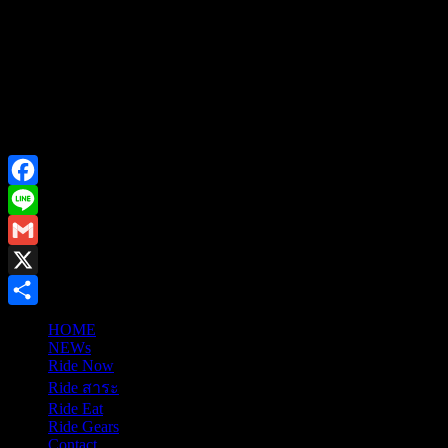
Facebook
Line
Gmail
X
Share
HOME
NEWs
Ride Now
Ride สาระ
Ride Eat
Ride Gears
Contact