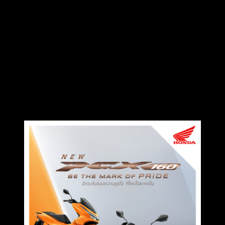
tel: 0865652341
email: justrideitteam@gmail.com