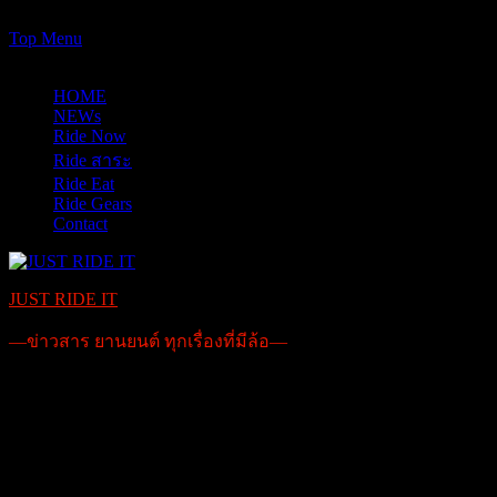
https://www.just-ride-it.com/googlef7bf425345458bbe.html
Skip
Top Menu
to
07/08/2026
content
HOME
NEWs
Ride Now
Ride สาระ
Ride Eat
Ride Gears
Contact
JUST RIDE IT
—ข่าวสาร ยานยนต์ ทุกเรื่องที่มีล้อ—