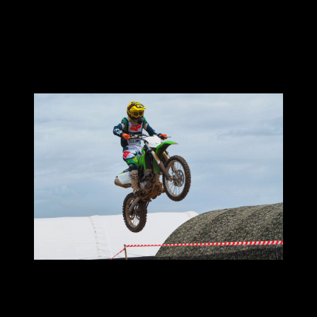
ส่วน 300R ที่เปิดราคา 200,000 บาท แว๊บแรกแอบตกใจพร้อม
อุทานในใจเงียบๆว่า บ้าไปแล้วววว
แต่หลังจากหลายๆท่านที่ได้ขับขี่ บอกเป็นคำเดียวกันว่า ราคานี้
มันสาสมใจเหลือเกิน ระบบช่วงล่างต่างๆคือพอเหมาะพอดี ขี่
สนุกวงเลี้ยวที่เลี้ยวได้ง่ายกว่าตัว 230 เสียอีก
นอกจากเปิดตัว KLX รุ่นใหม่แล้ว ทาง kawasaki เอาใจสายฝุ่น
ด้วยการแข่งขันทั้งในรูปแบบ Lap-Time, Adventure Open, Enduro
1 Hr. และ Enduro 3Hrs.