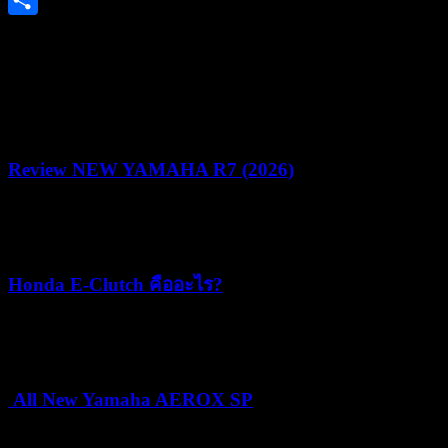
Share
ยามาฮ่าชวนชาวไบค์เกอร์ร่วมพิสูจน์สมรรถนะชามไฟฟ้า ใน
งาน “YAMAHA NMAX MAD MAX YECVT DRAG &
GYMKHANA CHALLENGE” ชิงรางวัลรวม 1.2 ล้านบาท
Review NEW YAMAHA R7 (2026)
22/07/2026
05/08/2026
Honda E-Clutch คืออะไร?
15/07/2026
15/07/2026
All New Yamaha AEROX SP
24/06/2026
25/06/2026