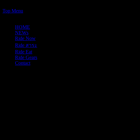
https://www.just-ride-it.com/googlef7bf425345458bbe.html
Skip
Top Menu
to
09/08/2026
content
HOME
NEWs
Ride Now
Ride สาระ
Ride Eat
Ride Gears
Contact