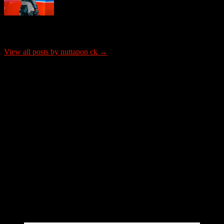
About nuttapon ck
View all posts by nuttapon ck →
ติดต่อโฆษณา
tel: 0865652341
email: justrideitteam@gmail.com