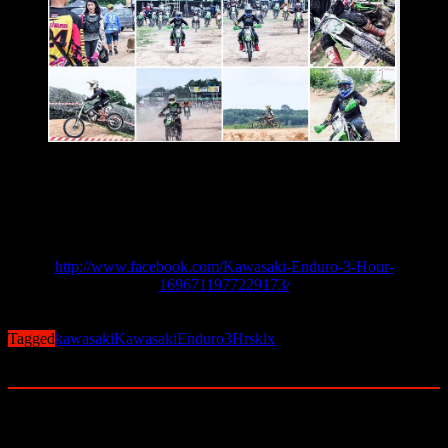
ส่วนสนามหน้า ก็รอลุ้นกันต่อครับ ว่าใครจะเป็นคนอึดและได้รับ
ชัยชนะไปครอบครอง
สามารถติดตามข่าวสารความเคลื่อนไหวและกิจกรรมมันส์ๆ
แบบนี้ได้ที่
http://www.facebook.com/Kawasaki-Enduro-3-Hour-
1696711977229173/
Post Views:
405
Tagged
kawasaki
KawasakiEnduro3Hrs
klx
Related Posts