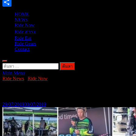
X
Share
HOME
NEWs
Ride Now
Ride สาระ
Ride Eat
Ride Gears
Contact
ค้นหา
Main Menu
สำหรับ:
Ride News
/
Ride Now
KAWASAKI GET OUT AND PLAY
29/07/2019
30/07/2019