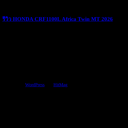
รีวิว HONDA CRF1100L Africa Twin MT 2026
09/06/2026
09/06/2026
Copyright © 2015 JUST MOVE IT CO.,LTD
Powered by
WordPress
and
HitMag
.