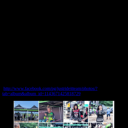
โดยมีนักแข่งจากทั่วประเทศให้ความสนใจเข้าร่วมกิจกรรมดัง
กล่าวเป็นจำนวนมาก
การแข่งขันตลอดทั้งวันเป็นไปด้วยความสนุกสนาน พร้อมสภาพ
อากาศที่เป็นใจ โดยมีผู้ชมจำนวนมากเข้าชมการแข่งขันโดย
รอบ
ทำให้บรรยากาศการแข่งขันตื้นเต้นเร้าใจมากยิ่งขึ้น ทั้งนี้ทางบริ
ษัทฯ ยังได้ยกขบวนนำรถทดสอบรุ่นใหม่ที่พึ่งเปิดตัวมาให้ทดลอง
ขับขี่กันด้วยและนอกจากนี้ภายในบริเวณงานก็บูธกิจกรรมจากผู้
ให้การสนับสนุนที่นำสินค้ามาจัดแสดงและแจกของรางวัลพิเศษ
ต่างๆมากมาย
สามารถรับชมภาพวันแข่งขัน ได้ตามลิ้งค์นี้
http://www.facebook.com/pg/justrideitteam/photos/?
tab=album&album_id=1143671425818729