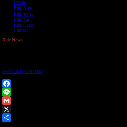
NEWs
Ride Now
Ride สาระ
Ride Eat
Ride Gears
Contact
Ride News
Kawasaki Enduro 3 Hour Round 4 @ 8
speed khaoyai
01/11/2018
01/11/2018
Facebook
Line
Gmail
X
Share