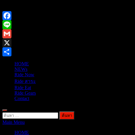
Facebook
Line
Gmail
X
Share
HOME
NEWs
Ride Now
Ride สาระ
Ride Eat
Ride Gears
Contact
ค้นหา
Main Menu
สำหรับ:
HOME