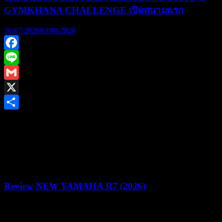
GYMKHANA CHALLENGE เปิดสนามแรก
30/07/2026
03/08/2026
Facebook
Line
Gmail
X
Share
ยามาฮ่าชวนชาวไบค์เกอร์ร่วมพิสูจน์สมรรถนะชามไฟฟ้า ใน
งาน “YAMAHA NMAX MAD MAX YECVT DRAG &
GYMKHANA CHALLENGE” ชิงรางวัลรวม 1.2 ล้านบาท
Review NEW YAMAHA R7 (2026)
22/07/2026
05/08/2026