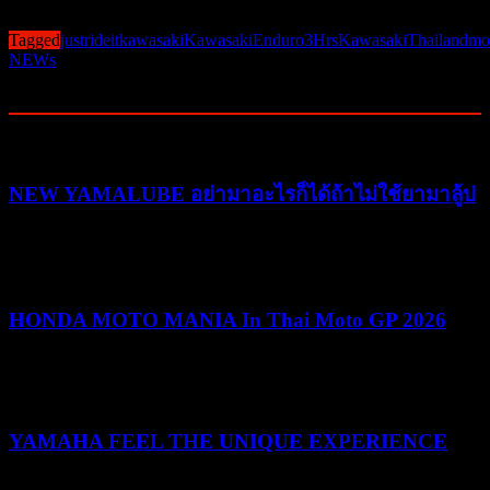
Post Views:
380
Tagged
justrideit
kawasaki
KawasakiEnduro3Hrs
KawasakiThailand
mo
NEWs
Related Posts
NEW YAMALUBE อย่ามาอะไรก็ได้ถ้าไม่ใช้ยามาลู้ป
25/05/2026
25/05/2026
HONDA MOTO MANIA In Thai Moto GP 2026
10/03/2026
19/05/2026
YAMAHA FEEL THE UNIQUE EXPERIENCE
04/02/2026
04/02/2026