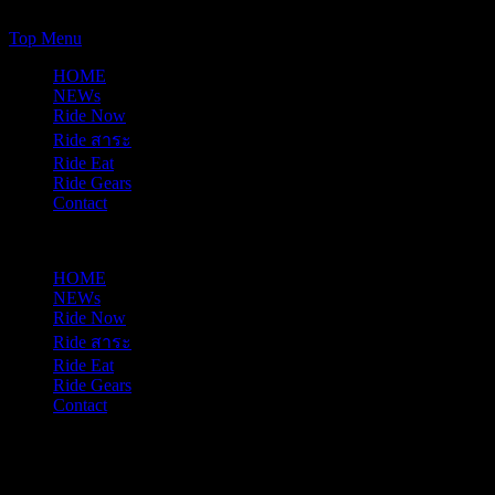
https://www.just-ride-it.com/googlef7bf425345458bbe.html
Skip
Top Menu
to
HOME
content
NEWs
Ride Now
Ride สาระ
Ride Eat
Ride Gears
Contact
10/08/2026
HOME
NEWs
Ride Now
Ride สาระ
Ride Eat
Ride Gears
Contact