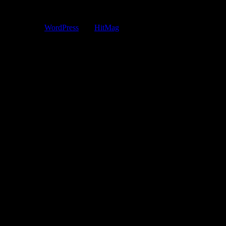
Copyright © 2015 JUST MOVE IT CO.,LTD
Powered by
WordPress
and
HitMag
.