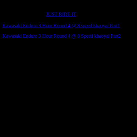
กรุงเทพมหานคร
ชมภาพเพิ่มเติมได้ที่
JUST RIDE IT
Kawasaki Enduro 3 Hour Round 4 @ 8 speed khaoyai Part1
Kawasaki Enduro 3 Hour Round 4 @ 8 Speed khaoyai Part2
สามารถติดตามรายละเอียดข้อมูลการแข่งขันและข่าวสารอื่นๆ
เพิ่มเติม ได้ที่
www.kawasaki.co.th และ Facebook : Kawasaki Motors Thailand
#Kawasaki #KawasakiThailand
#Enduro3Hour
#JustRideit