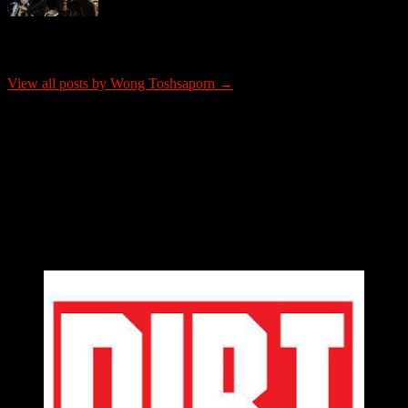
About Wong Toshsaporn
View all posts by Wong Toshsaporn →
ติดต่อโฆษณา
tel: 0865652341
email: justrideitteam@gmail.com