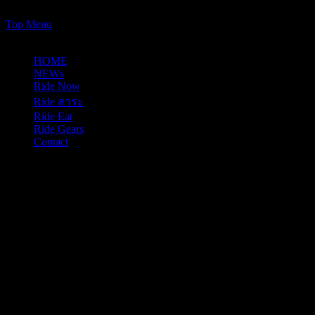
https://www.just-ride-it.com/googlef7bf425345458bbe.html
Skip
Top Menu
to
10/08/2026
content
HOME
NEWs
Ride Now
Ride สาระ
Ride Eat
Ride Gears
Contact