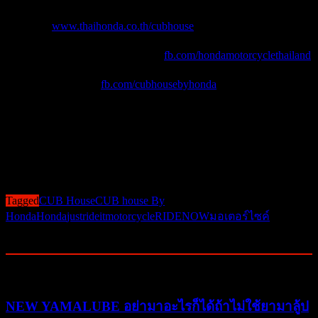
เว็บไซต์ :
www.thaihonda.co.th/cubhouse
เฟซบุ๊กรถจักรยานยนต์ฮอนด้า :
fb.com/hondamotorcyclethailand
เฟซบุ๊ก CUBhouse :
fb.com/cubhousebyhonda
#Fungjai #CULTHUB #CUBHOUSE #HONDACUBHOUSE
#CT125 #MONKEY125 #DAX125 #C125 #รถจักรยานยนต์
ฮอนด้า #มอเตอร์ไซค์ฮอนด้า #HondaMotorcycle #ThaiHonda
#ไทยฮอนด้า #HowWeMoveYou
Post Views:
954
Tagged
CUB House
CUB house By
Honda
Honda
justrideit
motorcycle
RIDENOW
มอเตอร์ไซค์
Related Posts
NEW YAMALUBE อย่ามาอะไรก็ได้ถ้าไม่ใช้ยามาลู้ป