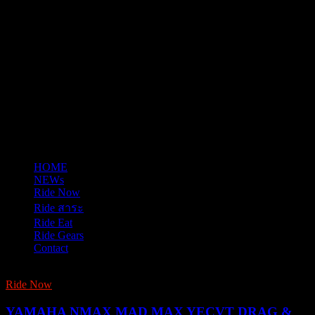
HOME
NEWs
Ride Now
Ride สาระ
Ride Eat
Ride Gears
Contact
Ride Now
YAMAHA NMAX MAD MAX YECVT DRAG &