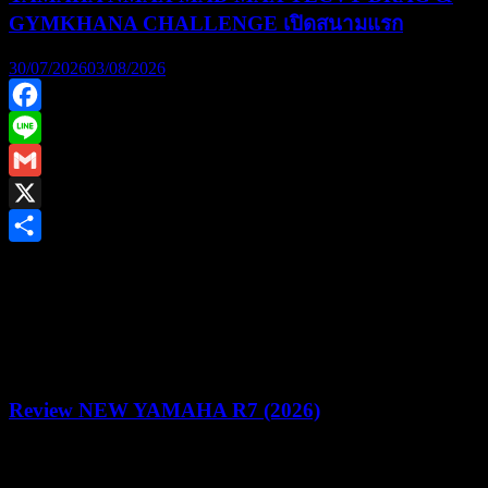
GYMKHANA CHALLENGE เปิดสนามแรก
30/07/2026
03/08/2026
Facebook
Line
Gmail
X
Share
ยามาฮ่าชวนชาวไบค์เกอร์ร่วมพิสูจน์สมรรถนะชามไฟฟ้า ใน
งาน “YAMAHA NMAX MAD MAX YECVT DRAG &
GYMKHANA CHALLENGE” ชิงรางวัลรวม 1.2 ล้านบาท
Review NEW YAMAHA R7 (2026)
22/07/2026
05/08/2026