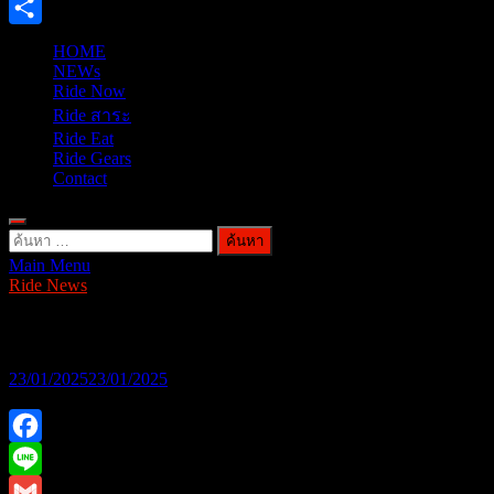
X
Share
HOME
NEWs
Ride Now
Ride สาระ
Ride Eat
Ride Gears
Contact
ค้นหา
Main Menu
สำหรับ:
Ride News
CUB House Cult Hub
23/01/2025
23/01/2025
Facebook
Line