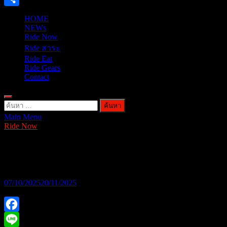
Share
HOME
NEWs
Ride Now
Ride สาระ
Ride Eat
Ride Gears
Contact
ค้นหา
Main Menu
สำหรับ:
Ride Now
Thai Honda Press-Exclusive Factory
Tour
07/10/2025
20/11/2025
Facebook