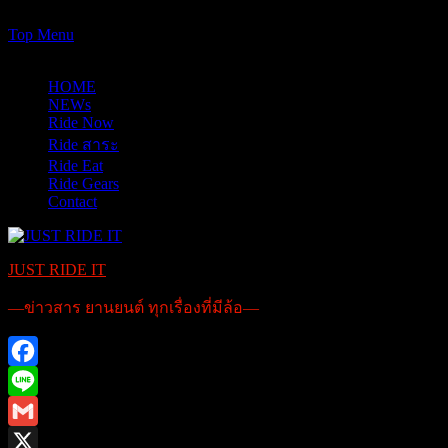
https://www.just-ride-it.com/googlef7bf425345458bbe.html
Skip
Top Menu
to
09/08/2026
content
HOME
NEWs
Ride Now
Ride สาระ
Ride Eat
Ride Gears
Contact
JUST RIDE IT
—ข่าวสาร ยานยนต์ ทุกเรื่องที่มีล้อ—
Facebook
Line
Gmail