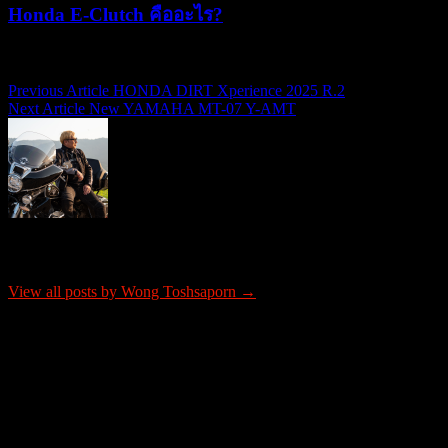
Honda E-Clutch คืออะไร?
15/07/2026
15/07/2026
Previous Article
HONDA DIRT Xperience 2025 R.2
แนะแนว
Next Article
New YAMAHA MT-07 Y-AMT
เรื่อง
About Wong Toshsaporn
View all posts by Wong Toshsaporn →
ติดต่อโฆษณา
tel: 0865652341
email: justrideitteam@gmail.com