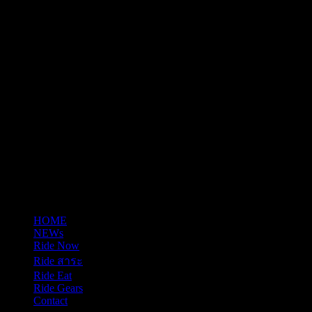
tel: 0865652341
รุ่น
email: justrideitteam@gmail.com
สอง
สไตล์
“ไท
รอัมพ์
สตรี
ท
ทวิน”
และ
“ไท
รอัมพ์
สตรี
HOME
ท
NEWs
ส
Ride Now
แค
Ride สาระ
รม
Ride Eat
Ride Gears
เบลอ
Contact
ร์”