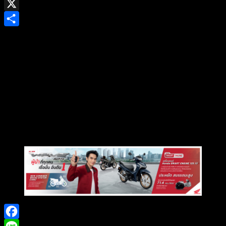
Gmail
X
Share