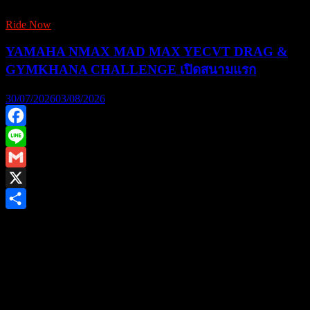
Ride Now
YAMAHA NMAX MAD MAX YECVT DRAG &
GYMKHANA CHALLENGE เปิดสนามแรก
30/07/2026
03/08/2026
Facebook
Line
Gmail
X
Share
ยามาฮ่าชวนชาวไบค์เกอร์ร่วมพิสูจน์สมรรถนะชามไฟฟ้า ใน
งาน “YAMAHA NMAX MAD MAX YECVT DRAG &
GYMKHANA CHALLENGE” ชิงรางวัลรวม 1.2 ล้านบาท