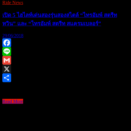
Ride News
เปิด 5 ไฮไลท์เด่นสองรุ่นสองสไตล์ “ไทรอัมพ์ สตรีท
ทวิน” และ “ไทรอัมพ์ สตรีท สแครมเบลอร์”
29/06/2018
Facebook
Line
Gmail
X
Share
เปิด 5 ไฮไลท์เด่นสอง …
Read More
เปิด
5
ไฮไลท์
เด่น
ติดต่อโฆษณา
สอง