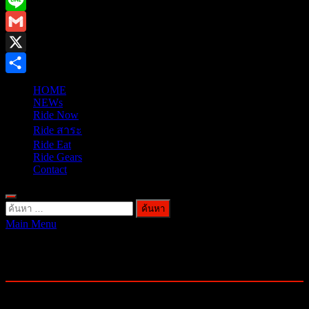
Facebook
Line
Gmail
X
Share
HOME
NEWs
Ride Now
Ride สาระ
Ride Eat
Ride Gears
Contact
ค้นหา
Main Menu
สำหรับ:
ป้ายกำกับ:
Street Scrambler