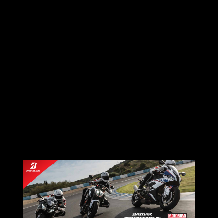
5. VINTAGE&CUSTOM ได้แก่ BATTLAX BT46
6.SCOOTER ยางพรีเมี่ยมเพื่อชาวสกูตเตอร์ ได้แก่ BATTLAX
SCOOTER SC2, BATTLAX SC
แต่ที่น่าสนใจและทางทีมจัสเองทดสอบแล้วชอบมากๆ
นั่นก็คือ Battlax Hyper SportS22 และ Battlax Racing R11 ซึ่งเป็น
ยางที่จัดอยู่ในกลุ่ม Race &Sport
รีวิวจะแยกตามความรู้สึกแรกที่ได้ทดสอบครับ
รถที่เราได้ใช้ในการทดสอบก็คือ HONDA CBR600RR ที่รัดมา
กับยางชุดนี้ครับ
Battlax Hyper SportS22