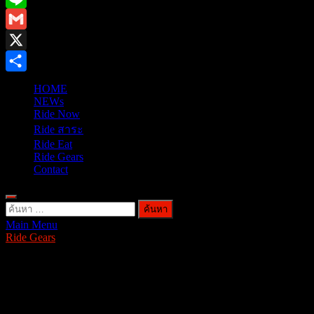
Line
Gmail
X
Share
HOME
NEWs
Ride Now
Ride สาระ
Ride Eat
Ride Gears
Contact
ค้นหา
Main Menu
สำหรับ:
Ride Gears
ทดสอบยาง Bridgestone Battlax บนTrack
สนามช้าง