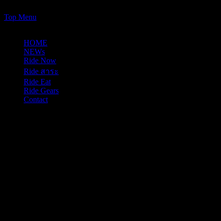
https://www.just-ride-it.com/googlef7bf425345458bbe.html
Skip
Top Menu
to
10/08/2026
content
HOME
NEWs
Ride Now
Ride สาระ
Ride Eat
Ride Gears
Contact