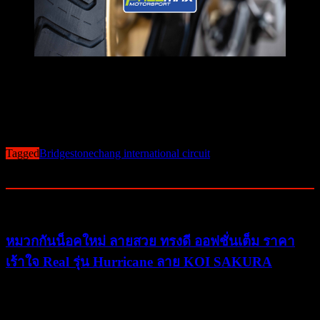
สุดท้ายต้องขอขอบคุณ Bridgestone Thailand มากๆครับ ที่ให้
โอกาสทีมงาน just-ride-it
ได้เข้าร่วมทดสอบยางรุ่นต่างๆในครั้งนี้
Post Views:
657
Tagged
Bridgestone
chang international circuit
Related Posts
หมวกกันน็อคใหม่ ลายสวย ทรงดี ออฟชั่นเต็ม ราคา
เร้าใจ Real รุ่น Hurricane ลาย KOI SAKURA
11/10/2022
11/10/2022