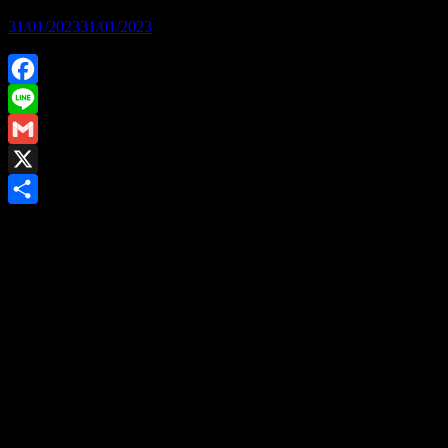
31/01/2023
31/01/2023
Facebook
Line
Gmail
X
Share
สวัสดีครับ นี่เป็นโอกาสดีอีกครั้ง ที่เรียกว่าโอกาสดีที่หาได้ยาก
เลยก็ว่าได้
เพระว่าทาง Bridgestone ได้ชักชวนทีม just-ride-it ให้เข้าร่วม
ทดสอบยางที่มีวางจำหน่ายในขณะนี้
ที่ต้องเกริ่นนำเช่นนี้นั้นเพราะว่า ในการทดสอบครั้งนี้ทาง
Bridgestoneได้นำรถจักรยานยนต์กว่า 30รุ่นมาให้ทดสอบ
โดยมีค่ายรถเข้าร่วมกิจกรรมอย่างมากมายและมีรถหลากหลาย