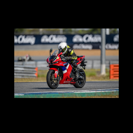
แต่ถ้าคนที่เล่นกับรถเล่นกับยางมา จะทราบได้ว่า การที่ยาง
สามารถเอาเบรคหนักๆอยู่ได้ตั้งแต่รันแรกๆ คุณภาพและเนื้อ
ยางต้องไม่ธรรมดา
พอพ้นช่วงรอบแรกได้ต่อมาก็เป็นฟิลลิ่งในการเข้าโค้ง
สุดทางแอบตรงก่อนถึงโค้งสามของสนาม พอเริ่มทำความรู้จัก
ยางในช่วงรอบแรกแบบสั้นๆ ทางทีมจัสก็แอบมีความมั่นใจขึ้น
มาเล็กๆ