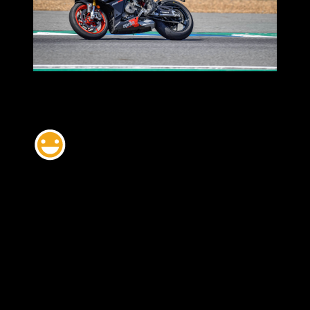
ยางรุ่นนี้ถ้าจะให้อธิบายแบบเข้าใจได้ง่ายบๆแบบเห็นภาพชัด มัน
ก็คือยางสลิคที่มีการแ
กนั่นเองครับ
แต่มันไม่ใช่แค่นั้น ตัวเนื้อยางมีเทคโนโลยีที่แทรกซึมอัดแน่น
เพิ่มเข้ามาด้วยเช่นกัน
แม้การทดสอบอาจจะยังไม่เห็นความต่างชัดนักแต่จากสเปคที่ระ
บุบ ก็ต้องร้องว๊าวกันเลยทีเดียว
เทคโนโลยีที่น่าสนใจนั้นคือ V-MSB หรือ โครงสรางยางแบบขด
ลวดเดียวแบบใหม่
ปรับระยะหางความถี่ระหวางขดลวด HTSPC ใหอยูในระดับที่เห