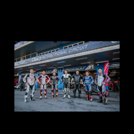
รูปแบบมาให้ทดสอบยางกันแบบจุใจ
การแบ่งช่วงเวลาขับขี่แบ่งเป็น 8รอบ รอบละ20นาที ใครไหวก็
ขับกันไป ใครไม่ไหวก็พักก่อน
และแน่นอนครับ โอกาสมาแบบนี้ทีมจัสมาทั้งที่ ก็หวดเต็มเวลา
แบบสาสม ซึ่งคละรุ่นคละแบบกันไป