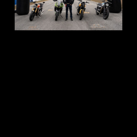
นายชินศักดิ์ กิตติอมรกุล ผู้จัดการฝ่ายปฏิบัติการเชิง
พาณิชย์ บริษัท ไทรอัมพ์ มอเตอร์ไซเคิลส์ (ไทยแลนด์)
จำกัด
เปิด
เผยว่า “สำหรับไทรอัมพ์ New Trident 660 เป็นรถ
จักรยานยนต์ Roadsters ที่ได้พัฒนาให้มีสมรรถนะที่ดียิ่งขึ้น โดย
มาพร้อมขุมกำลังเครื่องยนต์สามสูบขนาด 660 ซีซี ให้พละกำลัง
สูงสุดที่ 81 แรงม้า ที่ 10,250 รอบต่อนาที แรงบิดสูงสุด 64 นิวตัน
เมตร ที่ 6,250 รอบต่อนาที ทำให้ได้เสียงเครื่องยนต์สามสูบที่ทรง
พลังและเร้าใจ นอกจากนี้ยังได้เพิ่มเทคโนโลยีที่มุ่งเน้นเพื่อผู้
ขับขี่มาให้เป็นอุปกรณ์มาตรฐาน อาทิ ระบบ Optimised Cornering
ABS ระบบ Triumph Shift Assist ช่วยให้เปลี่ยนเกียร์ขึ้นและลงได้
อย่างราบรื่นโดยไม่ต้องใช้คลัตช์ และ Cruise Control ที่ช่วยลด
ความเมื่อยล้าของผู้ขับขี่ ไปจนถึงจอแสดงผลแบบ TFT ที่ได้รับ
การติดตั้งระบบ MyTriumph Bluetooth Connectivity เพื่อให้ผู้ขับขี่