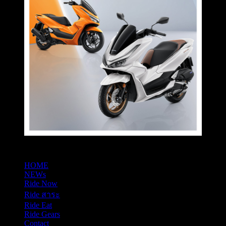
HOME
NEWs
Ride Now
Ride สาระ
Ride Eat
Ride Gears
Contact