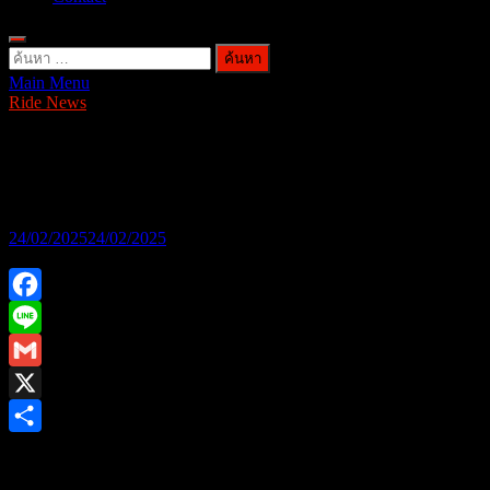
ค้นหา
Main Menu
สำหรับ:
Ride News
New Trident 660 และ New Tiger Sport
660
24/02/2025
24/02/2025
Facebook
Line
Gmail
X
Share