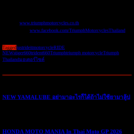
ท้าย
สำหรับข้อมูลเพิ่มเติมสามารถดูได้ที่
เว็บไซต์
www.triumphmotorcycles.co.th
หรือติดตามข่าวสารและ
กิจกรรมได้ที่
www.facebook.com/TriumphMotorcyclesThailand
Post Views:
1,068
Tagged
justrideit
motorcycle
RIDE
NEWs
tiger660
trident660
Triumph
triumph motorcycle
Triumph
Thailand
มอเตอร์ไซค์
Related Posts
NEW YAMALUBE อย่ามาอะไรก็ได้ถ้าไม่ใช้ยามาลู้ป
25/05/2026
25/05/2026
HONDA MOTO MANIA In Thai Moto GP 2026