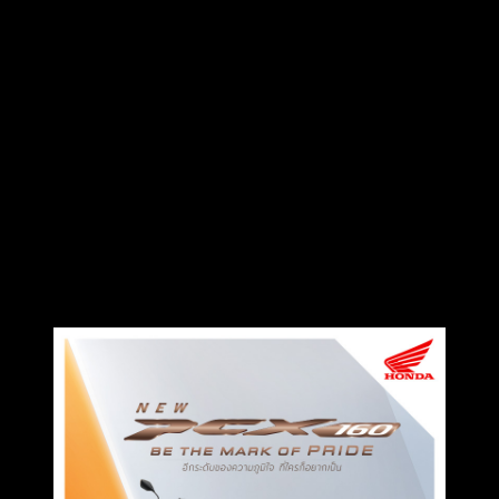
ติดต่อโฆษณา
tel: 0865652341
email: justrideitteam@gmail.com