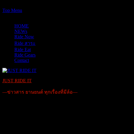
https://www.just-ride-it.com/googlef7bf425345458bbe.html
Skip
Top Menu
to
08/08/2026
content
HOME
NEWs
Ride Now
Ride สาระ
Ride Eat
Ride Gears
Contact
JUST RIDE IT
—ข่าวสาร ยานยนต์ ทุกเรื่องที่มีล้อ—