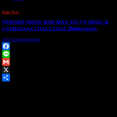
Ride Now
YAMAHA NMAX MAD MAX YECVT DRAG &
GYMKHANA CHALLENGE เปิดสนามแรก
30/07/2026
03/08/2026
Facebook
Line
Gmail
X
Share
ยามาฮ่าชวนชาวไบค์เกอร์ร่วมพิสูจน์สมรรถนะชามไฟฟ้า ใน
งาน “YAMAHA NMAX MAD MAX YECVT DRAG &
GYMKHANA CHALLENGE” ชิงรางวัลรวม 1.2 ล้านบาท