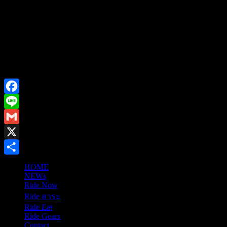
Facebook
Line
Gmail
X
Share
HOME
NEWs
Ride Now
Ride สาระ
Ride Eat
Ride Gears
Contact