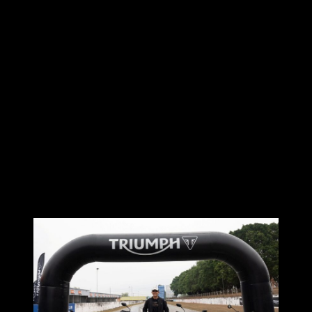
ไทรอัมพ์ มอเตอร์ไซเคิลส์ เดินหน้าในการเป็นผู้นำรถ
จักรยานยนต์พรีเมียมสัญชาติอังกฤษ ประเดิมความร้อนแรงแต่
ต้นปีด้วยการเปิดตัว 2 รถจักรยานยนต์รุ่นใหม่ล่าสุด ได้แก่
New
Trident 660
รถจักรยานยนต์ตระกูล Roadsters ที่ได้อัปเกรดให้มี
สมรรถนะที่ดียิ่งขึ้น ด้วยการเพิ่มเทคโนโลยีที่มุ่งเน้นเพื่อผู้ขับขี่
มาให้เป็นอุปกรณ์มาตรฐาน พร้อมทั้งปรับปรุงระบบกันสะเทือน
เพื่อความคล่องตัวยิ่งขึ้น โดยมี 3 สีใหม่และธีมกราฟิกสุดโดด
เด่นให้เลือก ต่อด้วย
New Tiger Sport 660
รถจักรยานยนต์
ตระกูล Sport มาพร้อมกับสมรรถนะเครื่องยนต์สามสูบอันเป็น
เอกลักษณ์และการควบคุมที่คล่องตัวยิ่งขึ้น รวมถึงเทคโนโลยี
ใหม่ที่เน้นผู้ขับขี่เป็นหลัก ส่งมอบความสนุกสนานให้กับทุกการ
เดินทาง ซึ่งทั้งสองรุ่นยังมาพร้อมความคุ้มค่าในการเป็นเจ้าของ