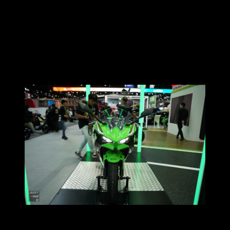
ทุกรอบเครื่องยนต์ ผสานเข้ากับแชสซีน้ำหนักเบาจึงเหมาะกับ
การขับขี่ในหลากหลายสถานการณ์รวมถึงในชีวิตประจำวัน
เพราะคาวาซากิมุ่งหวังให้นักขับขี่เข้าถึงตัวรถได้ง่ายที่สุด เราจึง
ทุ่มเทให้กับการออกแบบแชสซี ที่นอกจากน้ำหนักที่เบาแล้ว ยัง
คล่องแคล่วและมีจุดศูนย์ถ่วงที่สมดุล ให้ความมั่นใจในการขับขี่
แก่นักบิดมือใหม่และมือเก๋า
คาวาซากิประเทศไทย คัดเลือกรุ่น Special Edition มาให้ผู้ขับขี่