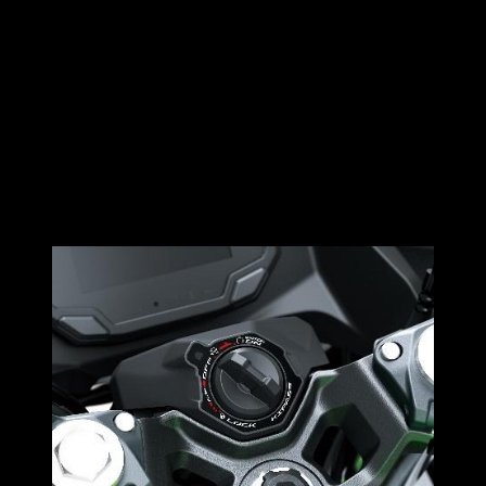
นินจา รวมถึงแฟริ่งข้างที่ตัดแต่งทรงมาเป็นอย่างดีเพื่อให้เข้ากับ
สรีระของผู้ขับขี่จนเป็นอันหนึ่งอันเดียวกันกับตัวรถ พร้อม
เทคโนโลยี KIPASS (Kawasaki Intelligent Proximity Activation
Start System) ระบบกุญแจมาสเตอร์ที่ช่วยให้ผู้ขับขี่สามารถเปิด
สวิตช์หลักและล๊อคคอได้จากระยะไกล เพียงพกพากุญแจรีโมท
ไว้ในกระเป๋า ระบบจะปลดล๊อคสวิตช์หลักให้อัตโนมัติ เพื่อความ
สะดวกสบายในการใช้งาน อีกทั้งยังป้องกันการโจรกรรมได้อีก
ด้วย