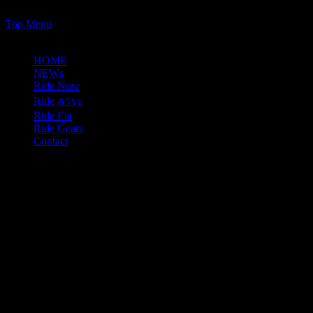
https://www.just-ride-it.com/googlef7bf425345458bbe.html
Skip
Top Menu
to
10/08/2026
content
HOME
NEWs
Ride Now
Ride สาระ
Ride Eat
Ride Gears
Contact