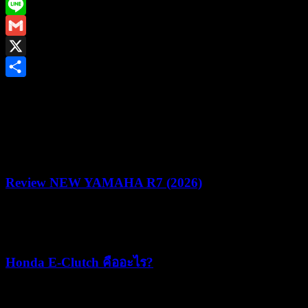
Facebook
Line
Gmail
X
Share
ยามาฮ่าชวนชาวไบค์เกอร์ร่วมพิสูจน์สมรรถนะชามไฟฟ้า ใน
งาน “YAMAHA NMAX MAD MAX YECVT DRAG &
GYMKHANA CHALLENGE” ชิงรางวัลรวม 1.2 ล้านบาท
Review NEW YAMAHA R7 (2026)
22/07/2026
05/08/2026
Honda E-Clutch คืออะไร?
15/07/2026
15/07/2026