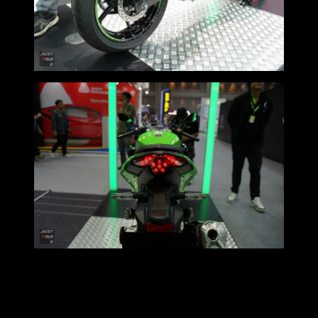
ในด้านของ Z500SE ยังคงความดุดัน แข็งแกร่งในสไตล์ Sugomi
ของตระกูล Z รถเน็กเกตที่พร้อมให้คุณโดดเด่นกว่าใครบนท้อง
ถนน ด้วยไฟหน้า 3 ดวงที่ออกแบบมาใหม่ ให้รูปลักษณ์ที่เข้มยิ่ง