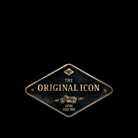
W230 ถูกสร้างมาเพื่อเฉลิมฉลองการครบรอบความเป็นตำนาน
มากว่า 60 ปี ของแบรนด์ W โดยทั้ง W230 และ Meguro S1 ได้
เปิดตัวเป็นครั้งแรกของโลกในประเทศไทยไปเมื่อเดือนกันยายน
ที่ผ่านมา และในงานมหกรรมยานยนต์ครั้งนี้ คาวาซากิภาค
ภูมิใจ ที่จะนำเสนอสีใหม่ของ W230 เป็นครั้งแรกในไทย กับสี
Metallic Ocean Blue/Ebony สีน้ำเงินมหาสมุทรสุดเข้ม ให้ W230
กลายเป็นรถที่เท่ยิ่งกว่าเคย
พร้อมด้วยโปรโมชั่นพิเศษสำหรับผู้ที่สนใจ W230 สีขาวเท่านั้น