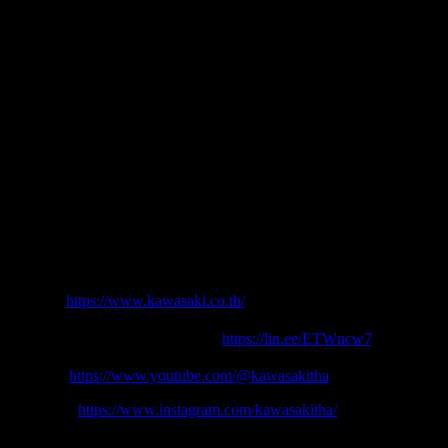
ข้อเสนอถึงสิ้นสุดงาน Motor Expo วันที่ 10 ธันวาคมนี้ เท่านั้น
ทุกๆผลิตภัณฑ์ของคาวาซากิ ได้รับการออกแบบและพัฒนาด้วย
ความใส่ใจในรายละเอียด เพื่อมอบประสบการณ์ที่ดีที่สุดให้กับ
นักขับขี่ทุกท่าน ขอเชิญทุกท่านเข้ามาเยี่ยมชมและสัมผัสตัวจริง
ได้ที่บูธคาวาซากิ G13 ได้ที่งาน มหกรรมยานยนต์ครั้งที่ 41 หรือ
Thailand International Motor Expo 2024 ณ ชาเลนเจอร์ฮอล 3
เมืองทองธานี ระหว่างวันที่ 30 พฤศจิกายน – 10 ธันวาคม 2567
นี้
ติดตามเราได้ที่
Website:
https://www.kawasaki.co.th/
Line OA: @KawasakiTHA หรือ
https://lin.ee/ETWncw7
Youtube:
https://www.youtube.com/@kawasakitha
Instagram:
https://www.instagram.com/kawasakitha/
เว็บไซต์