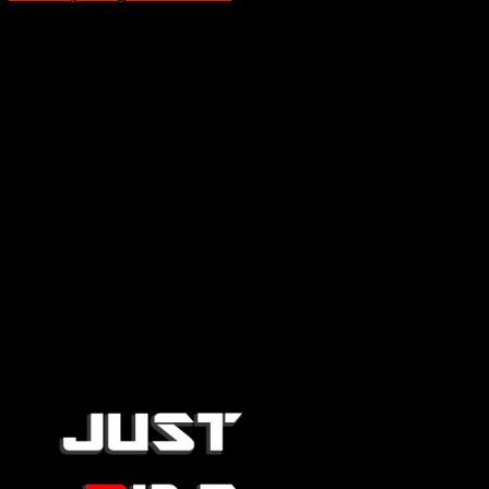
ติดต่อโฆษณา
tel: 0865652341
email: justrideitteam@gmail.com