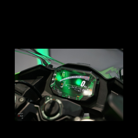
ขาวไทยได้สัมผัสกับเทคโนโลยีสูงสุด ที่มาพร้อมหน้าจอ TFT จอ
สีคุณภาพสูงที่ให้การมองเห็นได้อย่างชัดเจน ปรับตั้งสีพื้นหลังได้
เอง และความสว่างหน้าจอปรับอัตโนมัติ อีกทั้งยังสามารถเชื่อม
ต่อกับสมาร์ทโฟน เพื่อใช้ “RIDEOLOGY THE APP” ที่ให้คุณได้
สื่อสารกับตัวรถเพื่อดูรายละเอียดต่างๆ นอกจากนี้ยังมีไฟเลี้ยว
LED สุดโฉบเฉี่ยวที่แนบไปกันกับตัวรถได้อย่างสวยงาม
สำหรับ Ninja500 SE มาพร้อมกับรูปลักษณ์ตั้งแต่ช่วงหน้าที่โฉบ
เฉี่ยวในสไตล์รถแข่งตั้งแต่หัวจรดท้าย ตามแบบฉบับของตระกูล