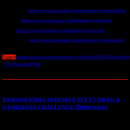
Ninja500 SE:
https://www.kawasaki.co.th/th/motorcycle/ninja500se
Z500 SE:
https://www.kawasaki.co.th/th/motorcycle/z500se
W230:
https://www.kawasaki.co.th/th/motorcycle/w230
Ninja ZX-6R:
https://www.kawasaki.co.th/th/motorcycle/ninjazx6r
Post Views:
748
Tagged
justrideit
kawasaki
meguro
motorcycle
Ninja
RIDENOW
z500
ค
วาซากิ
มอเตอร์ไซค์
Related Posts
YAMAHA NMAX MAD MAX YECVT DRAG &
GYMKHANA CHALLENGE เปิดสนามแรก
30/07/2026
03/08/2026