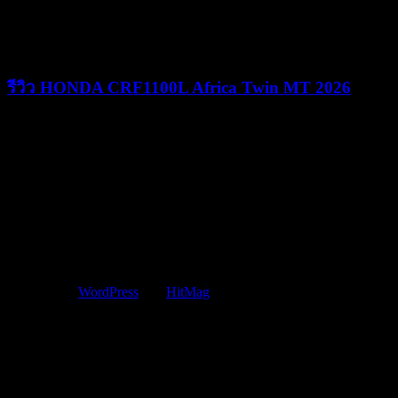
24/06/2026
25/06/2026
รีวิว HONDA CRF1100L Africa Twin MT 2026
09/06/2026
09/06/2026
Copyright © 2015 JUST MOVE IT CO.,LTD
Powered by
WordPress
and
HitMag
.