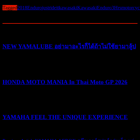
Post Views:
320
Tagged
2018
Enduro
justrideit
kawasaki
KawasakiEnduro3Hrs
motorcyc
Related Posts
NEW YAMALUBE อย่ามาอะไรก็ได้ถ้าไม่ใช้ยามาลู้ป
25/05/2026
25/05/2026
HONDA MOTO MANIA In Thai Moto GP 2026
10/03/2026
19/05/2026
YAMAHA FEEL THE UNIQUE EXPERIENCE
04/02/2026
04/02/2026