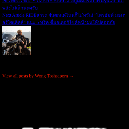
Previous Article
YAMAHA AEROX สกู๊ตเตอร์สปอร์ตรุ่นเล็ก แต่
แนะแนว
พลังไม่เล็กนะครับ
เรื่อง
Next Article
RIDEสาระ ฝนตกแค่ไหนก็ไม่หวั่น! “ไทรอัมพ์ มอเต
อร์ไซเคิลส์” แนะ 5 ทริค ขี่มอเตอร์ไซค์หน้าฝนให้ปลอดภัย
About Wong Toshsaporn
View all posts by Wong Toshsaporn →
ติดต่อโฆษณา
tel: 0865652341
email: justrideitteam@gmail.com