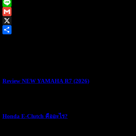
Facebook
Line
Gmail
X
Share
ยามาฮ่าชวนชาวไบค์เกอร์ร่วมพิสูจน์สมรรถนะชามไฟฟ้า ใน
งาน “YAMAHA NMAX MAD MAX YECVT DRAG &
GYMKHANA CHALLENGE” ชิงรางวัลรวม 1.2 ล้านบาท
Review NEW YAMAHA R7 (2026)
22/07/2026
05/08/2026
Honda E-Clutch คืออะไร?
15/07/2026
15/07/2026