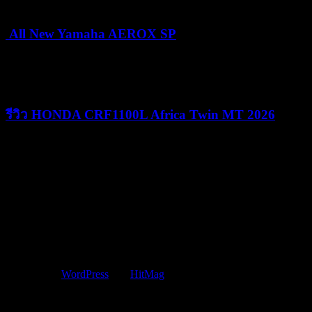
All New Yamaha AEROX SP
24/06/2026
25/06/2026
รีวิว HONDA CRF1100L Africa Twin MT 2026
09/06/2026
09/06/2026
Copyright © 2015 JUST MOVE IT CO.,LTD
Powered by
WordPress
and
HitMag
.