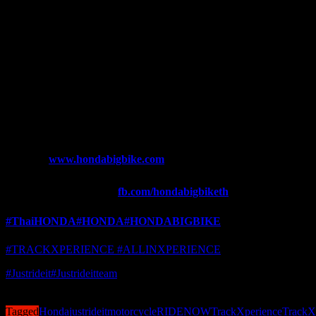
นี้กัน
ฮอนด้า ไม่หยุดส่งมอบประสบการณ์ที่ดีที่สุดให้กับลูกค้า ผู้ที่
สนใจต้องการเข้าร่วมกิจกรรมครั้งต่อไป สามารถติดตามราย
ละเอียดเพิ่มเติมได้ที่
เว็บไซต์
www.hondabigbike.com
เฟซบุ๊กฮอนด้าบิ๊กไบค์ :
fb.com/hondabigbiketh
#ThaiHONDA
#HONDA
#HONDABIGBIKE
#TRACKXPERIENCE
#ALLINXPERIENCE
#Justrideit
#Justrideitteam
Post Views:
412
Tagged
Honda
justrideit
motorcycle
RIDENOW
TrackXperience
TrackX