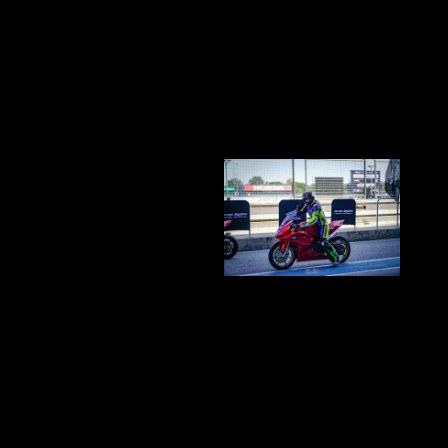
และป้ายต่างๆ ในสนามแข่ง ส่วนกลุ่ม Experience และระดับ
Advance จนถึงระดับ Pro จะได้รับเทคนิคพิเศษจากนักแข่งมือ
อาชีพ
อีกหนึ่งกิจกรรมดีๆที่ฮอนด้าจัดมาอย่างต่อเนื่อง
มันไม่ใช่เรื่องของการแข่งขัน แต่มันเป็นเหมือนการมาพบกัน
ของเพื่อนฝูง บวกกับมาเพิ่มทักษะสร้างความคุ้นเคย ที่แนะนำ
โดยโค้ชมืออาชีพ และทีมงานซัพพอร์ทครบๆ
ออกบิ๊กไบค์ทั้งทีให้มันจบที่ HONDAแล้วมาร่วมกิจกรรมดีๆแบบ