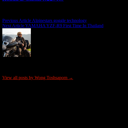
15/07/2026
15/07/2026
Previous Article
Alpinestars goggle technology
แนะแนว
Next Article
YAMAHA YZF-R9 First Time In Thailand
เรื่อง
About Wong Toshsaporn
View all posts by Wong Toshsaporn →
ติดต่อโฆษณา
tel: 0865652341
email: justrideitteam@gmail.com