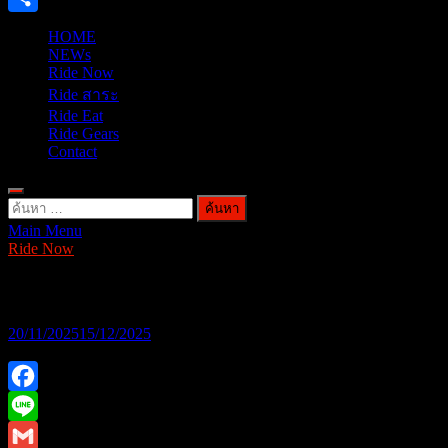
Share
HOME
NEWs
Ride Now
Ride สาระ
Ride Eat
Ride Gears
Contact
ค้นหา
Main Menu
สำหรับ:
Ride Now
Honda Track Xperience 2025
20/11/2025
15/12/2025
Facebook
Line