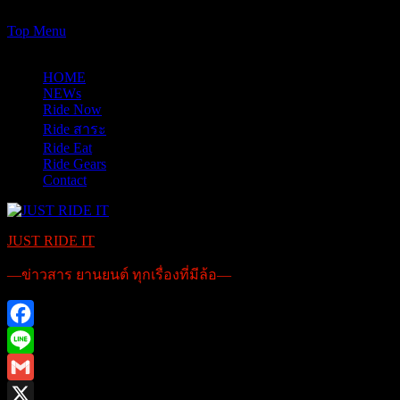
https://www.just-ride-it.com/googlef7bf425345458bbe.html
Skip
Top Menu
to
08/08/2026
content
HOME
NEWs
Ride Now
Ride สาระ
Ride Eat
Ride Gears
Contact
JUST RIDE IT
—ข่าวสาร ยานยนต์ ทุกเรื่องที่มีล้อ—
Facebook
Line
Gmail