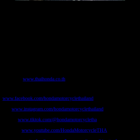
เกม Fun Gymkhana Game กิจกรรมชิงรางวัลที่ให้ผู้ร่วมสนุกขี่รถจักรยานยนต์
แบบจิมคาน่า และวัดดวง ใครดวงดีรับรางวัลใหญ่ได้เลย
นอกจากนี้ยังมีกิจกรรมลุ้นรับของรางวัลอื่น ๆ ภายในงานอีกมากมาย
ผู้ที่สนใจร่วมกิจกรรม สามารถติดตามรายละเอียดได้เพิ่มเติมได้ทางเฟซบุ๊ก
แฟนเพจ Honda Motorcycle Thailand
เว็บไซต์ :
www.thaihonda.co.th
เฟซบุ๊กรถจักรยานยนต์ฮอนด้า :
www.facebook.com/hondamotorcyclethailand
IG :
www.instagram.com/hondamotorcyclethailand
Tiktok:
www.tiktok.com/@hondamotorcycletha
Youtube:
www.youtube.com/HondaMotorcycleTHA