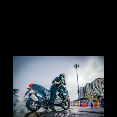
กิจกรรมประกวดรถจักรยานยนต์แต่ง Customize Contest มาประชันฝีมือ อวด
รถแต่ง และชิงรางวัล (พบรายละเอียดการสมัครได้เร็ว ๆ นี้ทางหน้าเพจ)
เอาใจสายแต่งพบกับร้านค้าสำนักแต่ง Custom Shops ระดับแนวหน้า
โชว์การแสดง Stunt Show สุดมันส์แบบผาดโผน จากสุดยอดทีมสตั๊นท์แมน