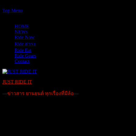
https://www.just-ride-it.com/googlef7bf425345458bbe.html
Skip
Top Menu
to
08/08/2026
content
HOME
NEWs
Ride Now
Ride สาระ
Ride Eat
Ride Gears
Contact
JUST RIDE IT
—ข่าวสาร ยานยนต์ ทุกเรื่องที่มีล้อ—