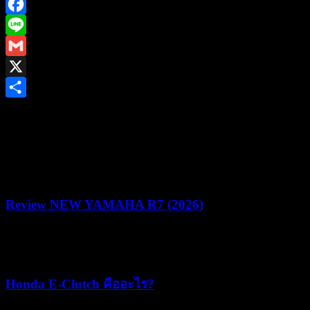
Facebook
Line
Gmail
X
Share
ยามาฮ่าชวนชาวไบค์เกอร์ร่วมพิสูจน์สมรรถนะชามไฟฟ้า ใน
งาน “YAMAHA NMAX MAD MAX YECVT DRAG &
GYMKHANA CHALLENGE” ชิงรางวัลรวม 1.2 ล้านบาท
Review NEW YAMAHA R7 (2026)
22/07/2026
05/08/2026
Honda E-Clutch คืออะไร?