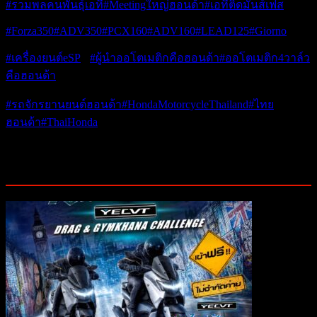
#รวมพลคนพันธุ์เอที
#Meetingใหญ่ฮอนด้า
#เอทีติดมันส์เฟส
#Forza350
#ADV350
#PCX160
#ADV160
#LEAD125
#Giorno
+
#เครื่องยนต์eSP
+
#ผู้นำออโตเมติกคือฮอนด้า
#ออโตเมติก4วาล์ว
คือฮอนด้า
#รถจักรยานยนต์ฮอนด้า
#HondaMotorcycleThailand
#ไทย
ฮอนด้า
#ThaiHonda
Post Views:
1,066
Related Posts