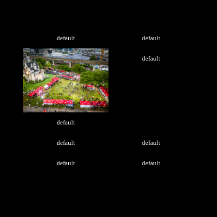
และร่วมมันส์กับกิจกรรมที่จัดให้เต็มพิกัด
default
default
default
default
default
default
default
default
บรรยากาศความมันส์สะใจ ของงาน A.T. ติดมันส์เฟส
ซึ่งจัดขึ้น ณ ตลาดนัดเลียบด่วนแดนเนรมิต ที่ผ่านมา