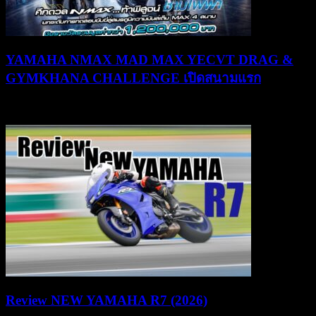
YAMAHA NMAX MAD MAX YECVT DRAG &
GYMKHANA CHALLENGE เปิดสนามแรก
30/07/2026
03/08/2026
Review NEW YAMAHA R7 (2026)