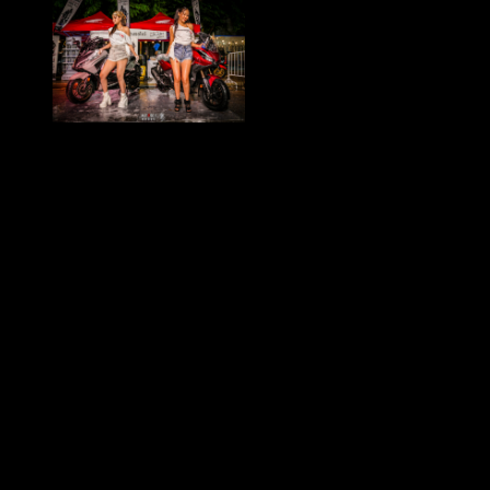
ฮอนด้า ชวนชาว A.T. ไม่จำกัดค่าย แค่คุณมรรถ A.T. จะค่ายไหนสีอะไร มามี
ตติ้งกันในงาน “A.T. ติดมันส์เฟส”
วันที่ 19 ก.ค. 68 ณ ตลาดนัดเลียบด่วนแดนเนรมิต กรุงเทพฯ ที่ผ่านมา
ฮอนด้า จัดงานมีตติ้งครั้งยิ่งใหญ่สำหรับคนพันธุ์ เอ.ที. กับงาน “A.T. ติดมันส์
เฟส” ที่เปิดพื้นที่ให้ชาว เอ.ที. ทุกรุ่น ทุกค่ายทั่วกรุงเทพฯ ได้มารวมตัวพบปะกัน
สัมผัสประสบการณ์ความมันส์แบบจัดเต็มกับกิจกรรมภายในงานที่จัดเตรียมให้
ชาวเอ.ที. โดยเฉพาะ งานนี้เข้าร่วมงานได้ฟรี! ในวันเสาร์ที่ 19 กรกฎาคม 2568
เวลา 16.00 – 21.00 น. ณ ตลาดนัดเลียบด่วนแดนเนรมิต กรุงเทพฯ
ไฮไลต์กิจกรรมภายในงาน สัมผัสความมันส์ทุกรูปแบบที่ไม่ควรพลาด ไม่ว่าจะ
เป็น