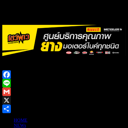
Facebook
Line
Gmail
X
Share
HOME
NEWs