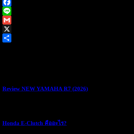
Facebook
Line
Gmail
X
Share
ยามาฮ่าชวนชาวไบค์เกอร์ร่วมพิสูจน์สมรรถนะชามไฟฟ้า ใน
งาน “YAMAHA NMAX MAD MAX YECVT DRAG &
GYMKHANA CHALLENGE” ชิงรางวัลรวม 1.2 ล้านบาท
Review NEW YAMAHA R7 (2026)
22/07/2026
05/08/2026
Honda E-Clutch คืออะไร?