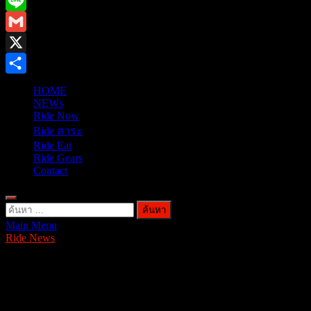
Facebook
Line
Gmail
X
Share
HOME
NEWs
Ride Now
Ride สาระ
Ride Eat
Ride Gears
Contact
ค้นหา
Main Menu
สำหรับ:
Ride News
AP Honda คว้ารางวัล Marketeer No.1
Brand Thailand 2019