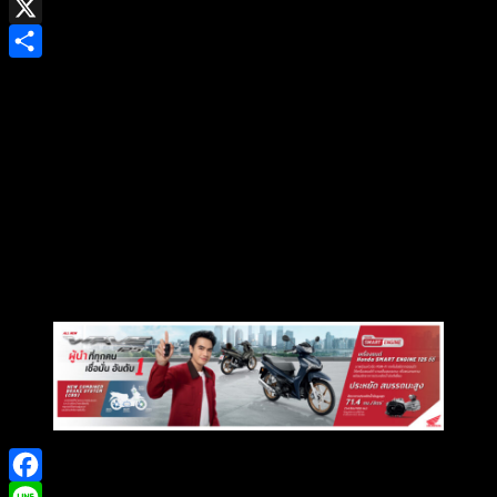
Gmail
X
Share