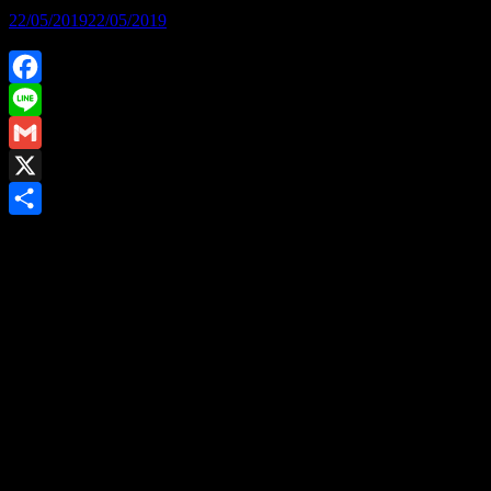
22/05/2019
22/05/2019
Facebook
Line
Gmail
X
Share
คุณจุฑามาศ อินปริงกานันท์ ผู้ช่วยผู้จัดการทั่วไปส่วนงาน
สื่อสารการตลาด. บริษัท เอ.พี. ฮอนด้า จำกัด
ผู้จัดจำหน่ายรถ
จักรยานยนต์ฮอนด้าในประเทศไทย รับรางวัลเกียรติยศ ในฐานะ
แบรนด์ยอดนิยมอันดับ 1 ในงาน
MARKETEER No.1 Brand
Thailand 2019
ต่อเนื่องเป็นปีที่ 8 ซึ่งถือเป็นการตอกย้ำความเป็น
ผู้นำด้านรถจักรยานยนต์ในประเทศไทย โดยมี
คุณอรรถพล
ฤกษ์พิบูลย์ นายกสมาคมการตลาดแห่งประเทศไทย
ให้เกียรติ
เป็นประธานมอบรางวัล ณ ห้องฉัตราบอลรูม โรงแรมสยาม