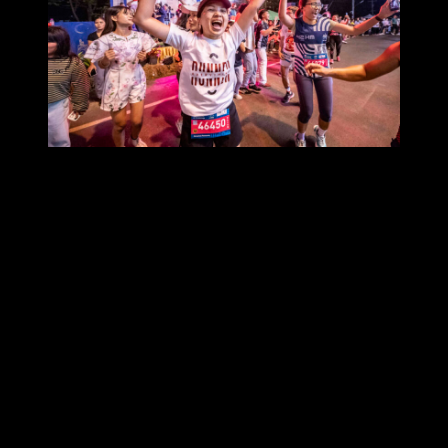
ในการนี้ได้จัดบิ๊กเซอร์ไพรส์พิเศษ 3 ต่อ พิเศษที่ 1 นักวิ่งจะได้รับ
ภาพนักวิ่งแบบเรียลไทม์ แบบฟรีๆ ทุกระยะ บุรีรัมย์ มาราธอน
2025 ยังเป็นรายการแรกที่ใช้วิธีแจกภาพนักวิ่งแบบเรียลไทม์
ฟรี !! โดยใช้ระบบที่ทันสมัยที่สุดที่ถูกออกแบบมา เพื่องานนี้
โดยเฉพาะ พิเศษที่ 2 สิทธิ์ลุ้นรางวัล Lucky draw ระยะละ 50 คน
มูลค่ารวมกว่า 1.3 ล้านบาท พิเศษที่ 3 นักวิ่งที่ทำสถิติดีที่สุด 10
อันดับแรก ทั้งชายและหญิง (ที่ไม่ใช่ทีมชาติ) จะสนับสนุนค่า
สมัคร ค่าเดินทาง และค่าที่พัก สำหรับนักวิ่งที่ล็อตโต้ งาน
โตเกียว มาราธอนได้