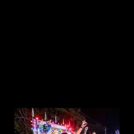
“ยืนยันว่า เราจัดวิ่ง “บุรีรัมย์ มาราธอน 2025” บนมาตรฐาน
สูงสุดเช่นเดิม โดยปรับมาเป็น World Athletics 2025 Road Race
Label ซึ่งนักวิ่งสามารถนำสถิติไปควอลิฟายในงานวิ่งต่างๆทั่ว
โลกได้ โดยในปีนี้ ประธานการจัดงานและผู้ก่อตั้งบุรีรัมย์
มาราธอน “เนวิน ชิดชอบ” เปลี่ยนเป้าหมายใหม่ไม่
ไป Platinum ไม่นำเงินมหาศาลไปทุ่ม เพื่อการเชิญอีลีทมาวิ่ง แต่
ต้องการนำเงิน มาสนับสนุนนักวิ่งไทย ให้บุรีรัมย์ มาราธอนเป็น
สวรรค์ของนักวิ่งอย่างแท้จริง ตามปณิธานที่ตั้งไว้ เขียน
ประวัติศาสตร์บทใหม่ กับการมุ่งพัฒนา สนามบุรีรัมย์มาราธอน
และวงการวิ่งไทย ด้วยแนวคิดใหม่ที่ “มากกว่าสวรรค์ของนัก
วิ่ง” สร้างโอกาสใหม่ๆ ให้นักวิ่งไทยได้ต่อยอดไปสู่งานวิ่งระดับ
โลกมากขึ้น