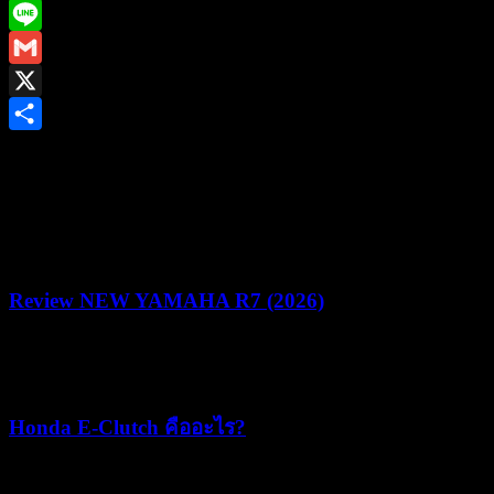
Facebook
Line
Gmail
X
Share
ยามาฮ่าชวนชาวไบค์เกอร์ร่วมพิสูจน์สมรรถนะชามไฟฟ้า ใน
งาน “YAMAHA NMAX MAD MAX YECVT DRAG &
GYMKHANA CHALLENGE” ชิงรางวัลรวม 1.2 ล้านบาท
Review NEW YAMAHA R7 (2026)
22/07/2026
05/08/2026
Honda E-Clutch คืออะไร?
15/07/2026
15/07/2026