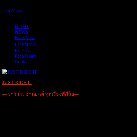
https://www.just-ride-it.com/googlef7bf425345458bbe.html
Skip
Top Menu
to
08/08/2026
content
HOME
NEWs
Ride Now
Ride สาระ
Ride Eat
Ride Gears
Contact
JUST RIDE IT
—ข่าวสาร ยานยนต์ ทุกเรื่องที่มีล้อ—