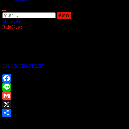
ค้นหา
Main Menu
สำหรับ:
Ride News
บุรีรัมย์ มาราธอน 2025 เตรียมเปิดฉากยิ่ง
ใหญ่ 25 ม.ค.นี้
22/01/2025
22/01/2025
Facebook
Line
Gmail
X
Share