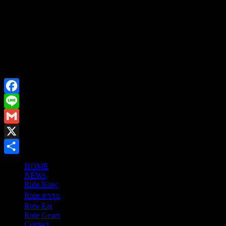
Facebook
Line
Gmail
X
Share
HOME
NEWs
Ride Now
Ride สาระ
Ride Eat
Ride Gears
Contact