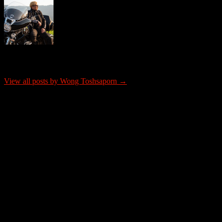
About Wong Toshsaporn
View all posts by Wong Toshsaporn →
ติดต่อโฆษณา
tel: 0865652341
email: justrideitteam@gmail.com